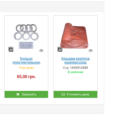
Кольцо
Крышка корпуса
уплотнительное,
компрессора
разрезное 2-2-3А-5
ЭК7А.02.013
Под заказ
Код:
1635912585
компрессора ВП-20/8,
В наличии
ВП-20/8М и ВП3-20/9,
65,00 грн.
ВП-3-20/9, ВП-20/9
Заказать
Уточнить цену