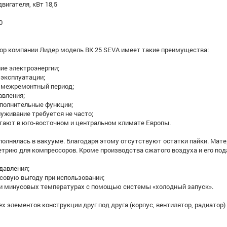
игателя, кВт 18,5
0
ор компании Лидер модель ВК 25 SEVA имеет такие преимущества:
е электроэнергии;
эксплуатации;
межремонтный период;
вления;
олнительные функции;
живание требуется не часто;
ют в юго-восточном и центральном климате Европы.
полнялась в вакууме. Благодаря этому отсутствуют остатки пайки. Ма
трию для компрессоров. Кроме производства сжатого воздуха и его пода
авления;
вую выгоду при использовании;
 минусовых температурах с помощью системы «холодный запуск».
ех элементов конструкции друг под друга (корпус, вентилятор, радиато