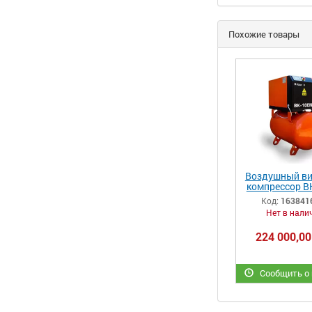
Похожие товары
Воздушный ви
компрессор В
270-10 (1300
Код:
163841
Нет в нали
224 000,00
Сообщить о 