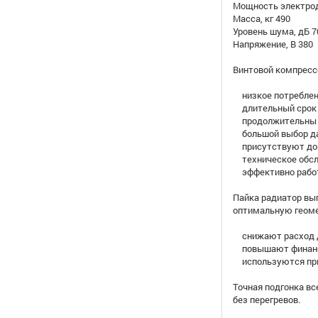
Мощность электродв
Масса, кг 490
Уровень шума, дБ 7
Напряжение, В 380
Винтовой компресс
низкое потреблени
длительный срок 
продолжительны 
большой выбор да
присутствуют доп
техническое обслу
эффективно работа
Пайка радиатор вы
оптимальную геоме
снижают расход д
повышают финансо
используются при
Точная подгонка вс
без перегревов.