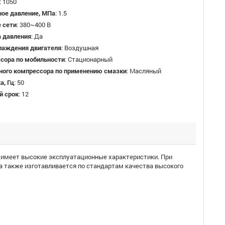
:
1050
ое давление, МПа
:
1.5
 сети
:
380~400 В
а давления
:
Да
лаждения двигателя
:
Воздушная
ссора по мобильности
:
Стационарный
вного компрессора по применению смазки
:
Масляный
а, Гц
:
50
й срок
:
12
 имеет высокие эксплуатационные характеристики. При
а также изготавливается по стандартам качества высокого