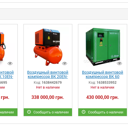
нтовой
Воздушный винтовой
Воздушный винтовой
К 10EN-
компрессор ВК 20EN-
компрессор ВК 60
 л/мин)
10-500 (2600 л/мин)
(7200 л/мин) SEVA
6695
Код:
1638442679
Код:
1638533952
чии
Нет в наличии
Нет в наличии
 грн.
338 000,00 грн.
430 000,00 грн.
наличии
Сообщить о наличии
Сообщить о наличии