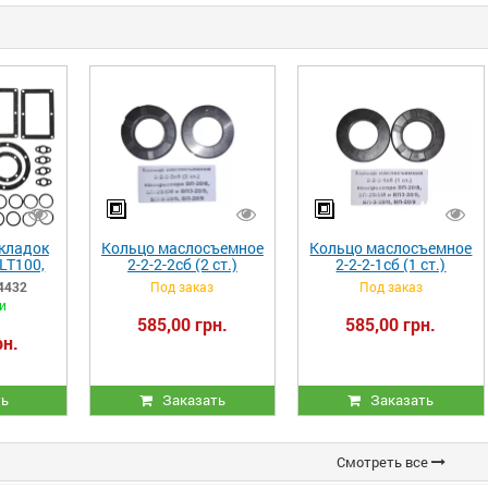
кладок
Кольцо маслосъемное
Кольцо маслосъемное
LT100,
2-2-2-2сб (2 ст.)
2-2-2-1сб (1 ст.)
3130)
компрессора ВП-20/8,
компрессора ВП-20/8,
4432
Под заказ
Под заказ
ВП-20/8М и ВП3-20/9,
ВП-20/8М и ВП3-20/9,
и
ВП-3-20/9, ВП-20/9
ВП-3-20/9, ВП-20/9
585,00 грн.
585,00 грн.
рн.
ть
Заказать
Заказать
Смотреть все