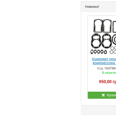
Новинки!
Комплект про
компрессора 
ЛТ100 (РМ.
Код:
163790
В наличи
950,00 г
Купи