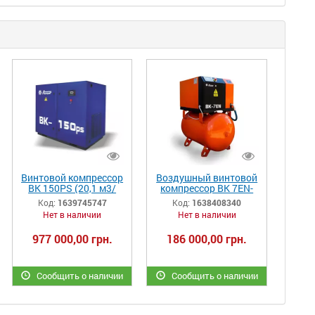
Винтовой компрессор
Воздушный винтовой
ВК 150РS (20,1 м3/
компрессор ВК 7EN-
мин)
500 5,5 кВт (1100 л/
Код:
1639745747
Код:
1638408340
мин)
Нет в наличии
Нет в наличии
977 000,00 грн.
186 000,00 грн.
Сообщить о наличии
Сообщить о наличии