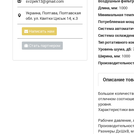
Воздушный фильтр
svzpek13@gmail.com
Длина, мм
:
1000
Украина,
Полтава
,
Полтавская
Минимальная темп
обл.
ул. Квитки Цисык 14, к.3
Потребляемая мощ
Система автомати
Написать нам
Система охлажден
Тип ротативного к
Стать партнером
Уровень шума, дБ
:
Ширина, мм
:
1000
Производительнос
Описание тов
Большое количеств
отличном соотношен
уровня.
Характеристики ви
Рабочее давление, 
Производительность
Размеры ДхШхВ, м