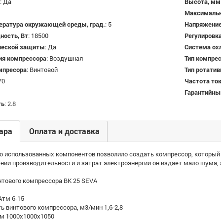
:
Да
Высота, мм
Максимальн
ература окружающей среды, град.
:
5
Напряжение
ность, Вт
:
18500
Регулировк
ческой защиты
:
Да
Система ох
ия компрессора
:
Воздушная
Тип компре
омпресора
:
Винтовой
Тип ротати
70
Частота ток
Гарантийны
ть
:
2.8
ара
Оплата и доставка
о использованных компонентов позволило создать компрессор, который
ии производительности и затрат электроэнергии он издает мало шума, 
нтового компрессора ВК 25 SEVA
Атм 6-15
 винтового компрессора, м3/мин 1,6-2,8
м 1000х1000х1050