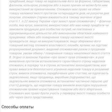
придбаний, якщо товар не задовольнив його за формою, габаритами,
фасоном, кольором, розміром або з інших причин не може бути ним
використаний за призначенням. Споживач має право на обмін
товару належної якості протягом чотирнадцяти днів, не рахуючи дня
покупки. споживач (термін вживається в такому значенні згідно
статті 1. п.22 закону України «про захист прав споживачів») – фізична
особа, яка купує, замовляє, використовує або має намір придбати чи
замовити продукцію для особистих потреб, не пов’язаних з
підприємницькою діяльністю або виконанням обов’язків найманого
працівника. обмін або повернення товару належної якості
провадиться: якщо не використовувався; якщо збережено його
товарний вигляд, споживчі властивості, пломби, ярлики; на підставі
розрахунковий документ, виданий споживачеві разом з проданим
товаром. умови обміну / повернення товару неналежної якості стаття
8. Згідно із законом України «про захист прав споживачів»: в разі
виявлення протягом встановленого гарантійного строку недоліків
споживач, в порядку та в строки, встановлені законодавством, має
право вимагати безоплатного усунення недоліків товару в розумний
строк. вимоги споживача, передбачених цією статтею, не підлягають
задоволенню, якщо продавець, виробник (підприємство, що
задовольняє вимоги споживача, встановлені частиною першою цієї
статті) доведуть, що недоліки товару виникли внаслідок порушення
споживачем правил користування товаром або його зберігання.
Споживач має право брати участь у перевірці якості товару особисто
або через свого представника.
Способы оплаты