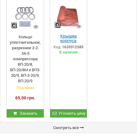
Крышка
Кольцо
корпуса
уплотнительное,
компрессора
Код:
1635912585
разрезное 2-2-
ЭК7А.02.013
В наличии
3А-5
компрессора
ВП-20/8,
ВП-20/8М и ВП3-
20/9, ВП-3-20/9,
ВП-20/9
Под заказ
65,00 грн.
Заказать
Уточнить цену
Смотреть все