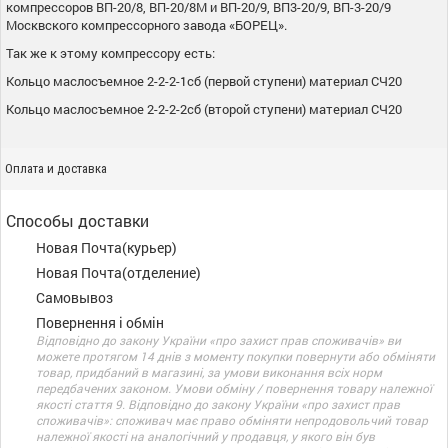
компрессоров ВП-20/8, ВП-20/8М и ВП-20/9, ВП3-20/9, ВП-3-20/9
Москвского компрессорного завода «БОРЕЦ».
Так же к этому компрессору есть:
Кольцо маслосъемное 2-2-2-1сб (первой ступени) материал СЧ20
Кольцо маслосъемное 2-2-2-2сб (второй ступени) материал СЧ20
Оплата и доставка
Способы доставки
Новая Почта(курьер)
Новая Почта(отделение)
Самовывоз
Повернення і обмін
Відповідно до закону України «про захист прав споживачів» ви
можете протягом 14 днів з моменту покупки повернути або обміняти
товар, придбаний в магазині, за умови виконання всіх норм
передбачених законом. Умови обміну / повернення товару належної
якості стаття 9. Відповідно до закону України «про захист прав
споживачів»: споживач має право обміняти непродовольчий товар
належної якості на аналогічний у продавця, у якого він був