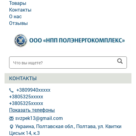
Товары
Контакты
О нас
Отзывы
КОНТАКТЫ
+3809940xxxxx
+3805325xxxxx
+3805325xxxxx
Показать телефоны
s
vzp
ek1
3@g
mai
l.c
om
Украина, Полтавская обл., Полтава, ул. Квитки
Цисык 14, к.3