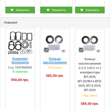
Заказать
Заказать
Заказать
Новинки!
Комплект
Кольцо
Кольцо
прокладок
маслосъемное
маслосъемное
компрессора
2-2-2-2сб (2
Код:
1637904432
Под заказ
2-2-2-1сб (1 ст.)
LT100, ЛТ100
ст.)
В наличии
компрессора
(РМ.3130)
компрессора
585,00 грн.
ВП-20/8,
ВП-20/8,
950,00 грн.
ВП-20/8М и
ВП-20/8М и ВП3-
ВП3-20/9,
20/9, ВП-3-20/9,
ВП-3-20/9,
ВП-20/9
ВП-20/9
Под заказ
585,00 грн.