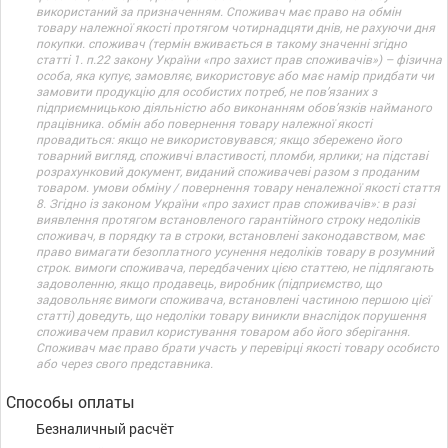
використаний за призначенням. Споживач має право на обмін
товару належної якості протягом чотирнадцяти днів, не рахуючи дня
покупки. споживач (термін вживається в такому значенні згідно
статті 1. п.22 закону України «про захист прав споживачів») – фізична
особа, яка купує, замовляє, використовує або має намір придбати чи
замовити продукцію для особистих потреб, не пов’язаних з
підприємницькою діяльністю або виконанням обов’язків найманого
працівника. обмін або повернення товару належної якості
провадиться: якщо не використовувався; якщо збережено його
товарний вигляд, споживчі властивості, пломби, ярлики; на підставі
розрахунковий документ, виданий споживачеві разом з проданим
товаром. умови обміну / повернення товару неналежної якості стаття
8. Згідно із законом України «про захист прав споживачів»: в разі
виявлення протягом встановленого гарантійного строку недоліків
споживач, в порядку та в строки, встановлені законодавством, має
право вимагати безоплатного усунення недоліків товару в розумний
строк. вимоги споживача, передбачених цією статтею, не підлягають
задоволенню, якщо продавець, виробник (підприємство, що
задовольняє вимоги споживача, встановлені частиною першою цієї
статті) доведуть, що недоліки товару виникли внаслідок порушення
споживачем правил користування товаром або його зберігання.
Споживач має право брати участь у перевірці якості товару особисто
або через свого представника.
Способы оплаты
Безналичный расчёт