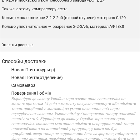
ВП-20/9 Москвского компрессорного завода «БОРЕЦ».
Так же к этому компрессору есть:
Кольцо маслосъемное 2-2-2-2сб (второй ступени) материал СЧ20
Кольцо уплотнительное — разрезное 2-2-3А-5, материал АФТ8х8
Оплата и доставка
Способы доставки
Новая Почта(курьер)
Новая Почта(отделение)
Самовывоз
Повернення і обмін
Відповідно до закону України «про захист прав споживачів» ви
можете протягом 14 днів з моменту покупки повернути або обміняти
товар, придбаний в магазині, за умови виконання всіх норм
передбачених законом. Умови обміну / повернення товару належної
якості стаття 9. Відповідно до закону України «про захист прав
споживачів»: споживач має право обміняти непродовольчий товар
належної якості на аналогічний у продавця, у якого він був
придбаний, якщо товар не задовольнив його за формою, габаритами,
фасоном, кольором, розміром або з інших причин не може бути ним