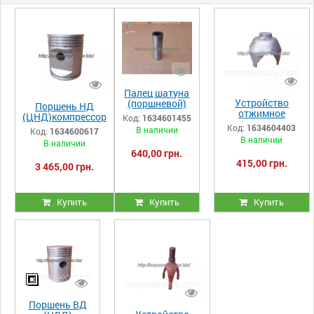
Палец шатуна
Устройство
(поршневой)
Поршень НД
отжимное
Т328.40.241.05
(ЦНД)компрессор
Код:
1634601455
Т328.40.173.00сб
компрессора
а К2ЛОК
Код:
1634604403
В наличии
Код:
1634600617
компрессора
К2ЛОК
Т328.40.241.01
В наличии
В наличии
К2ЛОК
(K2-LOK)
640,00 грн.
415,00 грн.
3 465,00 грн.
Купить
Купить
Купить
Поршень ВД