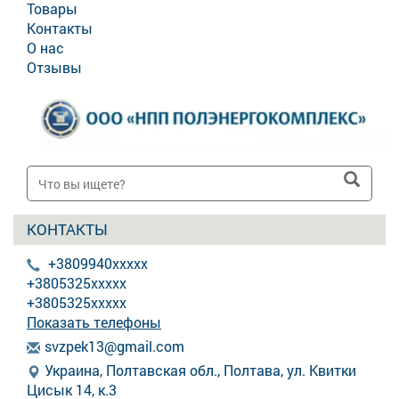
Товары
Контакты
О нас
Отзывы
КОНТАКТЫ
+3809940xxxxx
+3805325xxxxx
+3805325xxxxx
Показать телефоны
s
vzp
ek1
3@g
mai
l.c
om
Украина, Полтавская обл., Полтава, ул. Квитки
Цисык 14, к.3