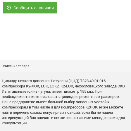
Сообщить о наличии
Описание товара
Цилиндр низкого давления 1 ступени (ЦНД) Т328.40.01.016
компрессора К2-ЛОК, LOK, LOK2, K2-LOK, чехословацкого завода CKD.
Изготавливается из чугуна, имеет диаметр 155 мм. При
необходимости можно заказать цилиндр с ремонтным размером.
Наше предприятие имеет большой выбор запасных частей к
компрессорам в том числе и для компрессора К2ЛОК, ниже можете
найти перечень самых популярных позиций, если Вы не нашли
интересующей Вас запчасти свяжитесь с нашими менеджерами для
консультации.