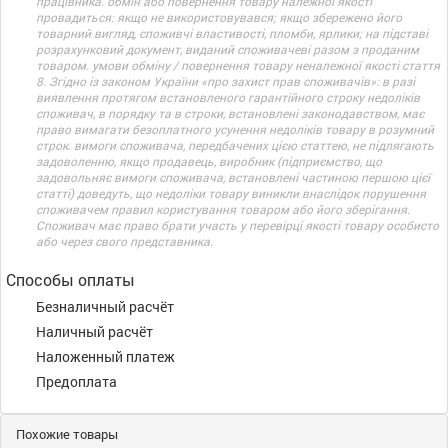
працівника. обмін або повернення товару належної якості
провадиться: якщо не використовувався; якщо збережено його
товарний вигляд, споживчі властивості, пломби, ярлики; на підставі
розрахунковий документ, виданий споживачеві разом з проданим
товаром. умови обміну / повернення товару неналежної якості стаття
8. Згідно із законом України «про захист прав споживачів»: в разі
виявлення протягом встановленого гарантійного строку недоліків
споживач, в порядку та в строки, встановлені законодавством, має
право вимагати безоплатного усунення недоліків товару в розумний
строк. вимоги споживача, передбачених цією статтею, не підлягають
задоволенню, якщо продавець, виробник (підприємство, що
задовольняє вимоги споживача, встановлені частиною першою цієї
статті) доведуть, що недоліки товару виникли внаслідок порушення
споживачем правил користування товаром або його зберігання.
Споживач має право брати участь у перевірці якості товару особисто
або через свого представника.
Способы оплаты
Безналичный расчёт
Наличный расчёт
Наложенный платеж
Предоплата
Похожие товары