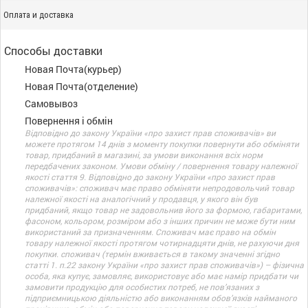
Оплата и доставка
Способы доставки
Новая Почта(курьер)
Новая Почта(отделение)
Самовывоз
Повернення і обмін
Відповідно до закону України «про захист прав споживачів» ви
можете протягом 14 днів з моменту покупки повернути або обміняти
товар, придбаний в магазині, за умови виконання всіх норм
передбачених законом. Умови обміну / повернення товару належної
якості стаття 9. Відповідно до закону України «про захист прав
споживачів»: споживач має право обміняти непродовольчий товар
належної якості на аналогічний у продавця, у якого він був
придбаний, якщо товар не задовольнив його за формою, габаритами,
фасоном, кольором, розміром або з інших причин не може бути ним
використаний за призначенням. Споживач має право на обмін
товару належної якості протягом чотирнадцяти днів, не рахуючи дня
покупки. споживач (термін вживається в такому значенні згідно
статті 1. п.22 закону України «про захист прав споживачів») – фізична
особа, яка купує, замовляє, використовує або має намір придбати чи
замовити продукцію для особистих потреб, не пов’язаних з
підприємницькою діяльністю або виконанням обов’язків найманого