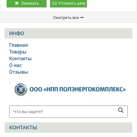
ВП-20/9
Заказать
Уточнить цену
Смотреть все
ИНФО
Главная
Товары
Контакты
О нас
Отзывы
КОНТАКТЫ