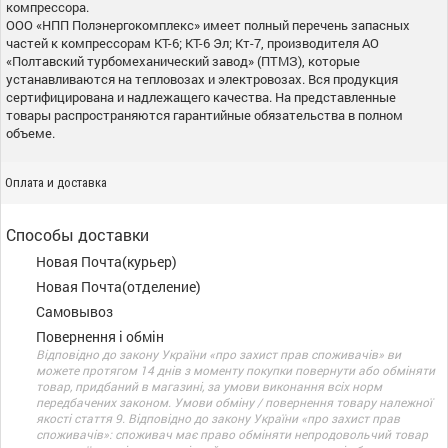
компрессора.
ООО «НПП Полэнергокомплекс» имеет полный перечень запасных
частей к компрессорам КТ-6; КТ-6 Эл; Кт-7, производителя АО
«Полтавский турбомеханический завод» (ПТМЗ), которые
устанавливаются на тепловозах и электровозах. Вся продукция
сертифицирована и надлежащего качества. На представленные
товары распространяются гарантийные обязательства в полном
объеме.
Оплата и доставка
Способы доставки
Новая Почта(курьер)
Новая Почта(отделение)
Самовывоз
Повернення і обмін
Відповідно до закону України «про захист прав споживачів» ви
можете протягом 14 днів з моменту покупки повернути або обміняти
товар, придбаний в магазині, за умови виконання всіх норм
передбачених законом. Умови обміну / повернення товару належної
якості стаття 9. Відповідно до закону України «про захист прав
споживачів»: споживач має право обміняти непродовольчий товар