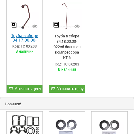
Труба в сборе
Труба в сборе
34.17.00.00-
34.18.00.00-
009сб малая
Код:
1С 0Х203
022сб большая
компрессора
В наличии
компрессора
КТ-6
КТ-6
Код:
1С 0Х203
В наличии
Уточнить цену
Уточнить цену
Новинки!