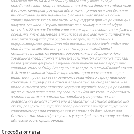
належної якості на аналогічний у продавця, у якого він був
придбаний, якщо товар не задовольнив його за формою, габаритами,
фасоном, кольором, розміром або з інших причин не може бути ним
використаний за призначенням. Споживач має право на обмін
товару належної якості протягом чотирнадцяти днів, не рахуючи дня
покупки. споживач (термін вживається в такому значенні згідно
статті 1. п.22 закону України «про захист прав споживачів») – фізична
особа, яка купує, замовляє, використовує або має намір придбати чи
замовити продукцію для особистих потреб, не пов’язаних з
підприємницькою діяльністю або виконанням обов’язків найманого
працівника. обмін або повернення товару належної якості
провадиться: якщо не використовувався; якщо збережено його
товарний вигляд, споживчі властивості, пломби, ярлики; на підставі
розрахунковий документ, виданий споживачеві разом з проданим
товаром. умови обміну / повернення товару неналежної якості стаття
8. Згідно із законом України «про захист прав споживачів»: в разі
виявлення протягом встановленого гарантійного строку недоліків
споживач, в порядку та в строки, встановлені законодавством, має
право вимагати безоплатного усунення недоліків товару в розумний
строк. вимоги споживача, передбачених цією статтею, не підлягають
задоволенню, якщо продавець, виробник (підприємство, що
задовольняє вимоги споживача, встановлені частиною першою цієї
статті) доведуть, що недоліки товару виникли внаслідок порушення
споживачем правил користування товаром або його зберігання.
Споживач має право брати участь у перевірці якості товару особисто
або через свого представника.
Способы оплаты