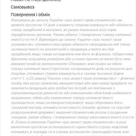
Самовывоз
Повернення і обмін
Відповідно до закону України «про захист прав споживачів» ви
можете протягом 14 днів з моменту покупки повернути або обміняти
товар, придбаний в магазині, за умови виконання всіх норм
передбачених законом. Умови обміну / повернення товару належної
якості стаття 9. Відповідно до закону України «про захист прав
споживачів»: споживач має право обміняти непродовольчий товар
належної якості на аналогічний у продавця, у якого він був
придбаний, якщо товар не задовольнив його за формою, габаритами,
фасоном, кольором, розміром або з інших причин не може бути ним
використаний за призначенням. Споживач має право на обмін
товару належної якості протягом чотирнадцяти днів, не рахуючи дня
покупки. споживач (термін вживається в такому значенні згідно
статті 1. п.22 закону України «про захист прав споживачів») – фізична
особа, яка купує, замовляє, використовує або має намір придбати чи
замовити продукцію для особистих потреб, не пов’язаних з
підприємницькою діяльністю або виконанням обов’язків найманого
працівника. обмін або повернення товару належної якості
провадиться: якщо не використовувався; якщо збережено його
товарний вигляд, споживчі властивості, пломби, ярлики; на підставі
розрахунковий документ, виданий споживачеві разом з проданим
товаром. умови обміну / повернення товару неналежної якості стаття
8. Згідно із законом України «про захист прав споживачів»: в разі
виявлення протягом встановленого гарантійного строку недоліків
споживач, в порядку та в строки, встановлені законодавством, має