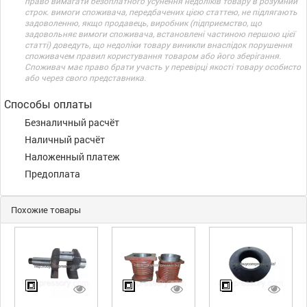
право вимагати безоплатного усунення недоліків товару в розумний
строк. вимоги споживача, передбачених цією статтею, не підлягають
задоволенню, якщо продавець, виробник (підприємство, що
задовольняє вимоги споживача, встановлені частиною першою цієї
статті) доведуть, що недоліки товару виникли внаслідок порушення
споживачем правил користування товаром або його зберігання.
Споживач має право брати участь у перевірці якості товару особисто
або через свого представника.
Способы оплаты
Безналичный расчёт
Наличный расчёт
Наложенный платеж
Предоплата
Похожие товары