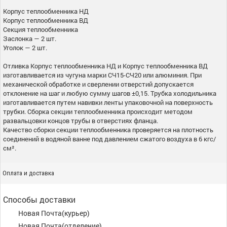
Корпус теплообменника НД
Корпус теплообменника ВД
Секция теплообменника
Заслонка — 2 шт.
Уголок — 2 шт.
Отливка Корпус теплообменника НД и Корпус теплообменника ВД
изготавливается из чугуна марки СЧ15-СЧ20 или алюминия. При
механической обработке и сверлении отверстий допускается
отклонение на шаг и любую сумму шагов ±0,15. Трубка холодильника
изготавливается путем навивки ленты упаковочной на поверхность
трубки. Сборка секции теплообменника происходит методом
развальцовки концов трубы в отверстиях фланца.
Качество сборки секции теплообменника проверяется на плотность
соединений в водяной ванне под давлением сжатого воздуха в 6 кгс/
см².
Оплата и доставка
Способы доставки
Новая Почта(курьер)
Новая Почта(отделение)