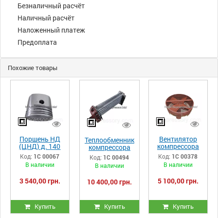
Безналичный расчёт
Наличный расчёт
Наложенный платеж
Предоплата
Похожие товары
Поршень НД
Вентилятор
Теплообменник
(ЦНД) д. 140
компрессора
компрессора
компрессора
ПК, ПКС, ПКСД
ПК, ПКС, ПКСД
Код:
1С 00067
Код:
1С 00378
Код:
1С 00494
ПК, ПКС, ПКСД
33.05.00.00-
32.19.00.00-
В наличии
В наличии
В наличии
32.03.00.01-
027сб
005сб
014
(Правый)
3 540,00 грн.
5 100,00 грн.
10 400,00 грн.
Купить
Купить
Купить