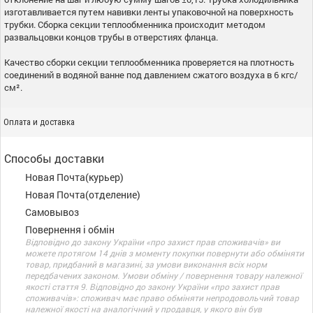
изготавливается путем навивки ленты упаковочной на поверхность
трубки. Сборка секции теплообменника происходит методом
развальцовки концов трубы в отверстиях фланца.
Качество сборки секции теплообменника проверяется на плотность
соединений в водяной ванне под давлением сжатого воздуха в 6 кгс/
см².
Оплата и доставка
Способы доставки
Новая Почта(курьер)
Новая Почта(отделение)
Самовывоз
Повернення і обмін
Відповідно до закону України «про захист прав споживачів» ви
можете протягом 14 днів з моменту покупки повернути або обміняти
товар, придбаний в магазині, за умови виконання всіх норм
передбачених законом. Умови обміну / повернення товару належної
якості стаття 9. Відповідно до закону України «про захист прав
споживачів»: споживач має право обміняти непродовольчий товар
належної якості на аналогічний у продавця, у якого він був