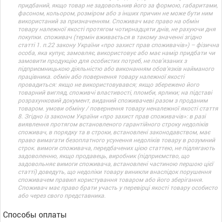
придбаний, якщо товар не задовольнив його за формою, габаритами,
фасоном, кольором, розміром або з інших причин не може бути ним
використаний за призначенням. Споживач має право на обмін
товару належної якості протягом чотирнадцяти днів, не рахуючи дня
покупки. споживач (термін вживається в такому значенні згідно
статті 1. п.22 закону України «про захист прав споживачів») – фізична
особа, яка купує, замовляє, використовує або має намір придбати чи
замовити продукцію для особистих потреб, не пов’язаних з
підприємницькою діяльністю або виконанням обов’язків найманого
працівника. обмін або повернення товару належної якості
провадиться: якщо не використовувався; якщо збережено його
товарний вигляд, споживчі властивості, пломби, ярлики; на підставі
розрахунковий документ, виданий споживачеві разом з проданим
товаром. умови обміну / повернення товару неналежної якості стаття
8. Згідно із законом України «про захист прав споживачів»: в разі
виявлення протягом встановленого гарантійного строку недоліків
споживач, в порядку та в строки, встановлені законодавством, має
право вимагати безоплатного усунення недоліків товару в розумний
строк. вимоги споживача, передбачених цією статтею, не підлягають
задоволенню, якщо продавець, виробник (підприємство, що
задовольняє вимоги споживача, встановлені частиною першою цієї
статті) доведуть, що недоліки товару виникли внаслідок порушення
споживачем правил користування товаром або його зберігання.
Споживач має право брати участь у перевірці якості товару особисто
або через свого представника.
Способы оплаты