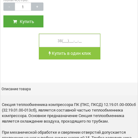
-
+
Купить
Купить в один клик
Описание товара
Секция теплообменника компрессора ПК (ПКС, ПКСД) 12.19.01.00-000сб
(32.19.01.00-013сб), является составной частью теплообменника
компрессора. Основное предназначение Секция теплообменника
является охлаждение воздуха, проходящего по трубкам.
При механической обработке и сверлении отверстий допускается
отклонение на шаг и любую сумму шагов ±0,15. Трубка холодильника