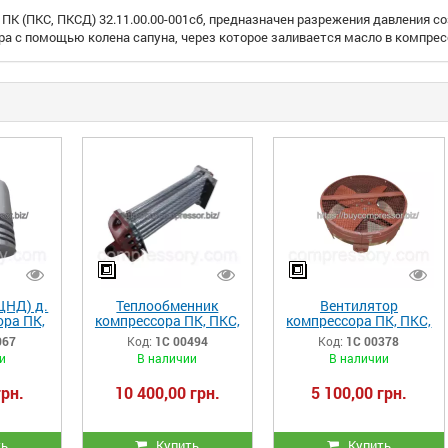
ПК (ПКС, ПКСД) 32.11.00.00-001сб, предназначен разрежения давления со
а с помощью колена сапуна, через которое заливается масло в компрес
ЦНД) д.
Теплообменник
Вентилятор
ора ПК,
компрессора ПК, ПКС,
компрессора ПК, ПКС,
СД
ПКСД 32.19.00.00-
ПКСД 33.05.00.00-
067
Код:
1С 00494
Код:
1С 00378
1-014
005сб
027сб (Правый)
и
В наличии
В наличии
грн.
10 400,00 грн.
5 100,00 грн.
ть
Купить
Купить