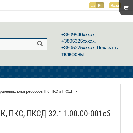
Ua
Ru
Вход
Показать телефоны
+3809940xxxxx,
+3805325xxxxx,
+3805325xxxxx,
Показать
телефоны
оршневых компрессоров ПК, ПКС и ПКСД
>
К, ПКС, ПКСД 32.11.00.00-001сб