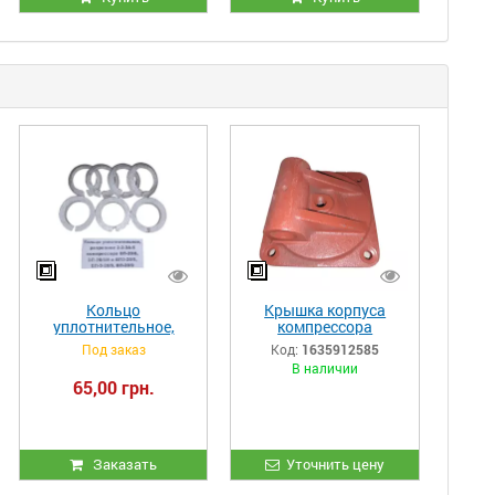
Кольцо
Крышка корпуса
уплотнительное,
компрессора
разрезное 2-2-3А-5
ЭК7А.02.013
Под заказ
Код:
1635912585
компрессора ВП-20/8,
В наличии
ВП-20/8М и ВП3-20/9,
65,00 грн.
ВП-3-20/9, ВП-20/9
Заказать
Уточнить цену