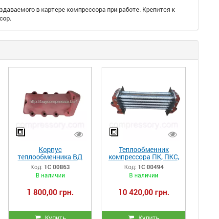
здаваемого в картере компрессора при работе. Крепится к
сор.
Корпус
Теплообменник
теплообменника ВД
компрессора ПК, ПКС,
(ЦВД) компрессора
ПКСД 33.03.00.00-
Код:
1С 00863
Код:
1С 00494
ПК, ПКС 32.19.00.02-
023сб
В наличии
В наличии
027
1 800,00 грн.
10 420,00 грн.
Купить
Купить