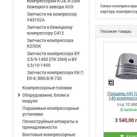
компрессорам К-24, К-25М
Сапун компрессора 
бежецкого завода АСО
картеру компрессор
Запчасти на компрессор
У43102А
Запчасти к бежецкому
Похожие товары
компрессору С412
Запчасти компрессора
К2ЛОК
Запчасти компрессора ВУ
3,5/9-1450 (ПК 35М) и ВУ
3,5/10-1450
Запчасти компрессора ЕК-7;
ЕК-4; ВВ0,8/8-720
Компрессорные головки
Поршень НД (
Оборудование, блоки и
140 компресс
модули
ПКС, ПК
Код:
1С 00
32.03.00.0
Поршневые компрессорные
В наличи
установки
3 540,00 
Пескоструйные аппараты и
принадлежности
Винтовые компрессорные
Купи