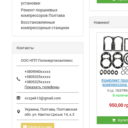
установки
Ремонт поршневых
компрессоров Полтава
Восстановленные
Новинки!
компрессорные станциии
Контакты
ООО НПП Полэнергокомплекс
+3809940xxxxx
+3805325xxxxx
Комплект про
+3805325xxxxx
компрессора 
Показать телефоны
ЛТ100 (РМ.
Код:
163790
В наличи
svzpek13@gmail.com
950,00 г
Украина,
Полтава
,
Полтавская
обл.
ул. Квитки Цисык 14, к.3
Купи
Написать нам