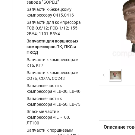
завода "БОРЕЦ"
Запчасти к бежецкому
компрессору С415,С416
Запчасти для компрессора
ГСВ-0,6/12; ГСВ-1/12; 155-
2ВУ4; 1101-В5У4
Запчасти для поршневых
компрессоров ПК, ПКС и
ПКСД
Запчасти к компрессорам
КТ6, КТ7
Запчасти к компрессорам
СО7Б, СО7А, СО243
Запасные части к
компрессорам LB-30, LB-40
Запасные части к
компрессорам LB-50, LB-75
Зпасные части к
компрессорам LТ-100,
ЛТ100
Описание тов
Запчасти к поршневым