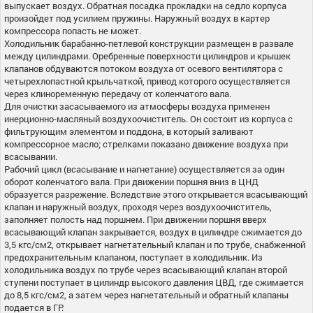
выпускает воздух. Обратная посадка прокладки на седло корпуса
произойдет под усилием пружины. Наружный воздух в картер
компрессора попасть не может.
Холодильник барабанно-петлевой конструкции размещен в развале
между цилиндрами. Оребренные поверхности цилиндров и крышек
клапанов обдуваются потоком воздуха от осевого вентилятора с
четырехлопастной крыльчаткой, привод которого осуществляется
через клиноременную передачу от коленчатого вала.
Для очистки засасываемого из атмосферы воздуха применен
инерционно-масляный воздухоочиститель. Он состоит из корпуса с
фильтрующим элементом и поддона, в который заливают
компрессорное масло; стрелками показано движение воздуха при
всасывании.
Рабочий цикл (всасывание и нагнетание) осуществляется за один
оборот коленчатого вала. При движении поршня вниз в ЦНД
образуется разрежение. Вследствие этого открывается всасывающий
клапан и наружный воздух, проходя через воздухоочиститель,
заполняет полость над поршнем. При движении поршня вверх
всасывающий клапан закрывается, воздух в цилиндре сжимается до
3,5 кгс/см2, открывает нагнетательный клапан и по трубе, снабженной
предохранительным клапаном, поступает в холодильник. Из
холодильника воздух по трубе через всасывающий клапан второй
ступени поступает в цилиндр высокого давления ЦВД, где сжимается
до 8,5 кгс/см2, а затем через нагнетательный и обратный клапаны
подается в ГР.