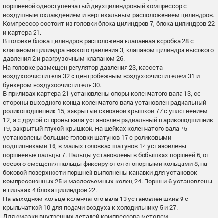
поршневой одноступенчатый двухцилиндровый компрессор с
воздушным охлаждением и вертикальным расположением цилиндров.
Компрессор состоит из головки блока цилиндров 7, блока цилиндров 22
и картера 21.
В головке блока цилиндров расположена клапанная коробка 28 с
клапаноми цилиндра низкого давления 3, клапаном цилиндра высокого
давления 2 и разгрузочным клапаном 26.
На головке размещен регулятор давления 23, кассета
воздухоочистителя 32 с центробежным воздухоочистителем 31 и
бункером воздухоочистителя 30.
В приливах картера 21 установлены опоры коленчатого вала 13, со
стороны выходного конца коленчатого вала установлен радиальный
роликоподшипник 15, закрытый сквозной крышкой 77 с уплотнением
12, а с другой стороны вала установлен радиальный шарикоподшипник
19, закрытый глухой крышкой. На шейках коленчатого вала 75
установлены большие головки шатунов 17 с роликовыми
подшипниками 16, в малых головках шатунов 14 установлены
поршневые пальцы 7. Пальцы установлены в бобышках поршней 6, от
осевого смещения пальцы фиксируются стопорными кольцами 8, на
боковой поверхности поршней выполнены канавки для установок
компрессионных 25 и маслосъемных колец 24. Поршни 6 установлены
в гильзах 4 блока цилиндров 22.
На выходном кольце коленчатого вала 13 установлен шкив 9 с
крыльчаткой 10 для подачи воздуха к холодильнику 5 и 27.
Для смазки внутренних деталей компрессора методом