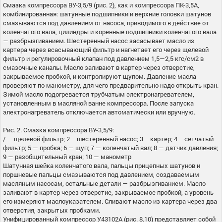
Смазка компрессора ВУ-3,5/9 (рис. 2), как и компрессора ПК-3,5А,
комбинированная: шатунные подшипники и верхние головки шатунов
смазываются под давлением от насоса, приводимого в действие от
коленчатого вала, цилиндры и коренные подшипники коленчатого вала
— разбрызгиванием. Шестеренный насос засасывает масло из
картера через всасывающий фильтр и нагнетает его через щелевой
фильтр и регулировочный клапан под давлением 1,5—2,5 кгс/см2 в
смазочные каналы. Масло заливают в картер через отверстие,
закрываемое пробкой, и контролируют щупом. Давление масла
проверяют по манометру, для чего предварительно надо открыть кран.
Зимой масло подогревается трубчатым электронагревателем,
установленным в масляной ванне компрессора. После запуска
электронагреватель отключается автоматически или вручную.
Рис. 2. Смазка компрессора ВУ-3,5/9:
/ — щелевой фильтр; 2— шестеренный насос; 3— картер; 4— сетчатый
фильтр; 5 — пробка; 6 — щуп; 7 — коленчатый вал; 8 — датчик давления;
9 — разобщительный кран; 10 — манометр
Шатунная шейка коленчатого вала, пальцы прицепных шатунов и
поршневые пальцы смазываются под давлением, создаваемым
масляным насосам, остальные детали — разбрызгиванием. Масло
заливают в картер через отверстие, закрываемое пробкой, а уровень
его измеряют маслоуказателем. Сливают масло из картера через два
отверстия, закрытых пробками.
Унифицированный компрессор У43102А (рис. 8.10) представляет собой