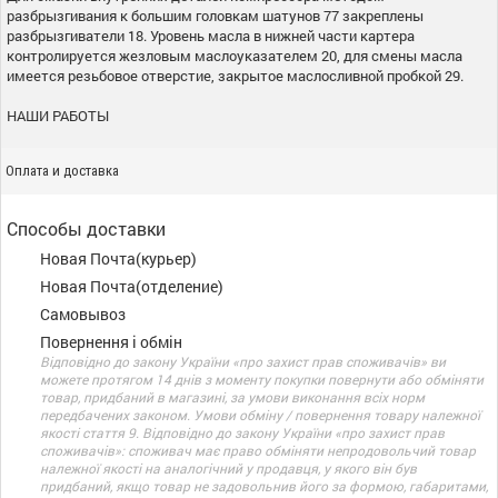
разбрызгивания к большим головкам шатунов 77 закреплены
разбрызгиватели 18. Уровень масла в нижней части картера
контролируется жезловым маслоуказателем 20, для смены масла
имеется резьбовое отверстие, закрытое маслосливной пробкой 29.
НАШИ РАБОТЫ
Оплата и доставка
Способы доставки
Новая Почта(курьер)
Новая Почта(отделение)
Самовывоз
Повернення і обмін
Відповідно до закону України «про захист прав споживачів» ви
можете протягом 14 днів з моменту покупки повернути або обміняти
товар, придбаний в магазині, за умови виконання всіх норм
передбачених законом. Умови обміну / повернення товару належної
якості стаття 9. Відповідно до закону України «про захист прав
споживачів»: споживач має право обміняти непродовольчий товар
належної якості на аналогічний у продавця, у якого він був
придбаний, якщо товар не задовольнив його за формою, габаритами,