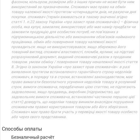
фасоном, кольором, розміром або з інших причин не може бути ним
використаний за призначенням. Споживач має право на обмін
товару належної якості протягом чотирнадцяти днів, не рахуючи дня
покупки. споживач (термін вживається в такому значенні згідно
статті 1. п.22 закону України «про захист прав споживачів») – фізична
особа, яка купує, замовляє, використовує або має намір придбати чи
замовити продукцію для особистих потреб, не пов’язаних з
підприємницькою діяльністю або виконанням обов’язків найманого
працівника. обмін або повернення товару належної якості
провадиться: якщо не використовувався; якщо збережено його
товарний вигляд, споживчі властивості, пломби, ярлики; на підставі
розрахунковий документ, виданий споживачеві разом з проданим
товаром. умови обміну / повернення товару неналежної якості стаття
8. Згідно із законом України «про захист прав споживачів»: в разі
виявлення протягом встановленого гарантійного строку недоліків
споживач, в порядку та в строки, встановлені законодавством, має
право вимагати безоплатного усунення недоліків товару в розумний
строк. вимоги споживача, передбачених цією статтею, не підлягають
задоволенню, якщо продавець, виробник (підприємство, що
задовольняє вимоги споживача, встановлені частиною першою цієї
статті) доведуть, що недоліки товару виникли внаслідок порушення
споживачем правил користування товаром або його зберігання.
Споживач має право брати участь у перевірці якості товару особисто
або через свого представника.
Способы оплаты
Безналичный расчёт