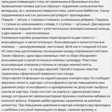
пальцами плавающего типа, вставленными в бронзовые втулки.
Кривошипная головка шатуна образует подшипник скольжения без
вкладыша, но с лужеными поверхностями, залитыми баббитом. Зазор
подшипников в местах разъема регулируют прокладками.
Поршни — литые, с тонкими стенками, усиленными ребрами. Поршень
1 ступени из алюминиевого сплава, II ступени — чугунный. Две верхние
канавки на поршнях имеют уплотнительные (компрессионные) кольца,
а две нижние — маслосъемные.
Клапанные коробки разделены перегородкой на две полости —
всасывающую и нагнетательную. Всасывающие и нагнетательные
клапаны — самопружинящие, ленточные, 80×8 мм и толщиной 0,6 мм.
Их пластины расположены посекционно между клапанными плитами.
Таким образом, одна пара клапанных плит в сборе объединяет
всасывающие и нагнетательные клапаны цилиндра. Пластины
всасывающих клапанов утоплены в гнездах нижней плиты,
нагнетательных — в гнездах верхней. Прогиб и подъем пластин
ограничены сферической поверхностью гнезда.
Сапун крепится фланцем на задней крышке компрессора. Он сообщает
верхнюю полость картера с атмосферой в случае повышения в нем
давления сверх атмосферного и одновременно не допускает выброса
масла из картера. Сапун состоит из корпуса с двумя решетками
между которыми вставлена распорная пружина и заложена набивка из
конского волоса. Упорная шайба пружины закреплена на шпильке
шплинтом. При повышении давления в картере компрессора прокладка
с шайбами и втулкой перемещается вверх, сжимая пружину, и