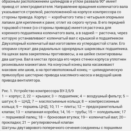
образным расположением цилиндров и углом развала 90° имеет
привод от электродвигателя. Направление вращения коленчатого вала
указывается стрелкой, расположенной на корпусе компрессора со
стороны привода. Корпус — коробчатого типа с четырьмя опорными
лапами для крепления к раме; отлит из серого чугуна. В его передней
торцовой стенке (со стороны привода) имеется расточка для
коренного подшипника коленчатого вала, а в задней — расточка, через
которую устанавливают коленчатый вал с крышкой и подшипником
Двухопорный коленчатый вал изготовлен из углеродистой стали. Его
опорами служат два радиальных однорядных шариковых подшипника.
На щеках вала закреплены противовесы, а на шейке смонтированы
два шатуна. Вал в местах прохода его через стенки корпуса уплотнен
резиновыми манжетами. На конусный конец вала насаживают
маховик или шкив, а на противоположный конец — цилиндрическую
прямозубую шестерню привода масляного насоса и ведущий шкив
привода вентилятора.
Рис. 1. Устройство компрессора ВУ-3,5/9
1 — корпус; 2, 22 — крышки; 3 — подшипник; 4 — воздушный фильтр; 5 —
шатун; 6 — ЦНД; 7 — маслосъемные кольца; 8 — компрессионные
кольца; 9 — поршень ЦНД; 10, 11 — плиты; 12 — предохранительный
клапан; 13 — клапанная коробка; 14, 16 — трубы; 15 — холодильник; 17
— поршневой палец; 18 — бронзовая втулка; 19— коленчатый вал; 20—
прокладки; 21 — регулировочный клапан
Шатуны двутаврового поперечного сечения соединены с поршнями