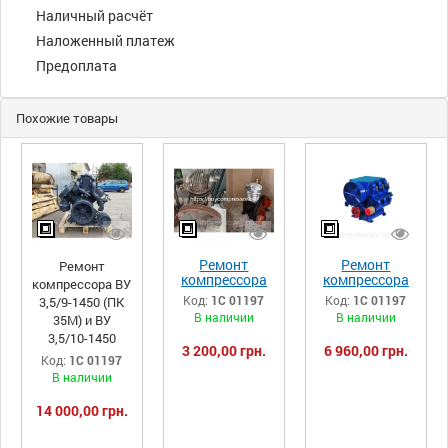
Наличный расчёт
Наложенный платеж
Предоплата
Похожие товары
Ремонт
Ремонт
Ремонт
компрессора
компрессора
компрессора ВУ
СО-7Б, СО-7А и
ПК-5,25А/
Код:
1С 01197
Код:
1С 01197
3,5/9-1450 (ПК
СО-243
ПК5,25
В наличии
В наличии
35М) и ВУ
3,5/10-1450
3 200,00 грн.
6 960,00 грн.
Код:
1С 01197
В наличии
14 000,00 грн.