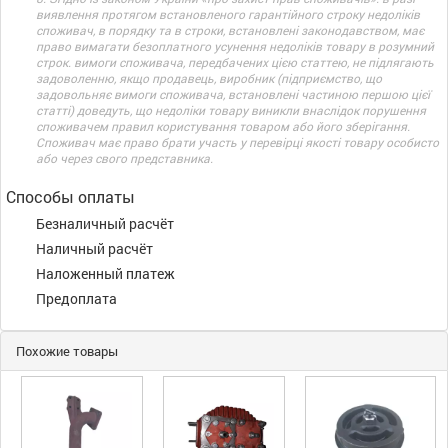
виявлення протягом встановленого гарантійного строку недоліків
споживач, в порядку та в строки, встановлені законодавством, має
право вимагати безоплатного усунення недоліків товару в розумний
строк. вимоги споживача, передбачених цією статтею, не підлягають
задоволенню, якщо продавець, виробник (підприємство, що
задовольняє вимоги споживача, встановлені частиною першою цієї
статті) доведуть, що недоліки товару виникли внаслідок порушення
споживачем правил користування товаром або його зберігання.
Споживач має право брати участь у перевірці якості товару особисто
або через свого представника.
Способы оплаты
Безналичный расчёт
Наличный расчёт
Наложенный платеж
Предоплата
Похожие товары