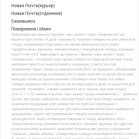
Новая Почта(курьер)
Новая Почта(отделение)
Самовывоз
Повернення і обмін
Відповідно до закону України «про захист прав споживачів» ви
можете протягом 14 днів з моменту покупки повернути або обміняти
товар, придбаний в магазині, за умови виконання всіх норм
передбачених законом. Умови обміну / повернення товару належної
якості стаття 9. Відповідно до закону України «про захист прав
споживачів»: споживач має право обміняти непродовольчий товар
належної якості на аналогічний у продавця, у якого він був
придбаний, якщо товар не задовольнив його за формою, габаритами,
фасоном, кольором, розміром або з інших причин не може бути ним
використаний за призначенням. Споживач має право на обмін
товару належної якості протягом чотирнадцяти днів, не рахуючи дня
покупки. споживач (термін вживається в такому значенні згідно
статті 1. п.22 закону України «про захист прав споживачів») – фізична
особа, яка купує, замовляє, використовує або має намір придбати чи
замовити продукцію для особистих потреб, не пов’язаних з
підприємницькою діяльністю або виконанням обов’язків найманого
працівника. обмін або повернення товару належної якості
провадиться: якщо не використовувався; якщо збережено його
товарний вигляд, споживчі властивості, пломби, ярлики; на підставі
розрахунковий документ, виданий споживачеві разом з проданим
товаром. умови обміну / повернення товару неналежної якості стаття
8. Згідно із законом України «про захист прав споживачів»: в разі