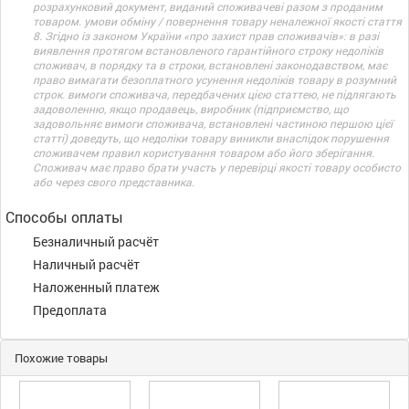
розрахунковий документ, виданий споживачеві разом з проданим
товаром. умови обміну / повернення товару неналежної якості стаття
8. Згідно із законом України «про захист прав споживачів»: в разі
виявлення протягом встановленого гарантійного строку недоліків
споживач, в порядку та в строки, встановлені законодавством, має
право вимагати безоплатного усунення недоліків товару в розумний
строк. вимоги споживача, передбачених цією статтею, не підлягають
задоволенню, якщо продавець, виробник (підприємство, що
задовольняє вимоги споживача, встановлені частиною першою цієї
статті) доведуть, що недоліки товару виникли внаслідок порушення
споживачем правил користування товаром або його зберігання.
Споживач має право брати участь у перевірці якості товару особисто
або через свого представника.
Способы оплаты
Безналичный расчёт
Наличный расчёт
Наложенный платеж
Предоплата
Похожие товары