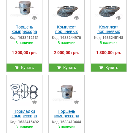
Поршень
Комплект
Комплект
компрессора
поршневых
поршневых
У43102А д.
колец У43102А
колец У43102А
Код:
1633412131
Код:
1633244970
Код:
1633245148
81,88
(д. 81,88)
(д. 82,5)
В наличии
В наличии
В наличии
1 300,00 грн.
2 000,00 грн.
1 300,00 грн.
Купить
Купить
Купить
Прокладки
Поршень
компрессора
компрессора
У43102А
У43102А д.
Код:
1633415492
Код:
1633413444
82,5
В наличии
В наличии