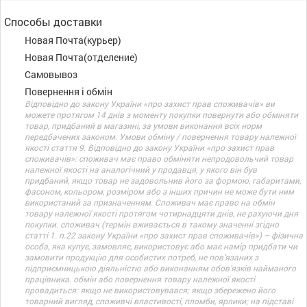
Способы доставки
Новая Почта(курьер)
Новая Почта(отделение)
Самовывоз
Повернення і обмін
Відповідно до закону України «про захист прав споживачів» ви
можете протягом 14 днів з моменту покупки повернути або обміняти
товар, придбаний в магазині, за умови виконання всіх норм
передбачених законом. Умови обміну / повернення товару належної
якості стаття 9. Відповідно до закону України «про захист прав
споживачів»: споживач має право обміняти непродовольчий товар
належної якості на аналогічний у продавця, у якого він був
придбаний, якщо товар не задовольнив його за формою, габаритами,
фасоном, кольором, розміром або з інших причин не може бути ним
використаний за призначенням. Споживач має право на обмін
товару належної якості протягом чотирнадцяти днів, не рахуючи дня
покупки. споживач (термін вживається в такому значенні згідно
статті 1. п.22 закону України «про захист прав споживачів») – фізична
особа, яка купує, замовляє, використовує або має намір придбати чи
замовити продукцію для особистих потреб, не пов’язаних з
підприємницькою діяльністю або виконанням обов’язків найманого
працівника. обмін або повернення товару належної якості
провадиться: якщо не використовувався; якщо збережено його
товарний вигляд, споживчі властивості, пломби, ярлики; на підставі