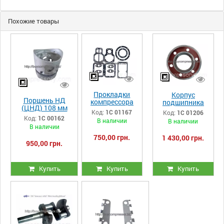
Похожие товары
Прокладки
Корпус
Поршень НД
компрессора
подшипника
(ЦНД) 108 мм
С415М
компрессора
Код:
1С 01167
Код:
1С 01206
компрессора
С416М,
Код:
1С 00162
В наличии
В наличии
С416М,
С415.01.10.019
В наличии
С415М.01.00.150
750,00 грн.
1 430,00 грн.
950,00 грн.
Купить
Купить
Купить