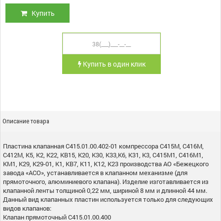
Купить
Купить в один клик
Описание товара
Пластина клапанная С415.01.00.402-01 компрессора С415М, С416М,
С412М, К5, К2, К22, КВ15, К20, К30, К33,К6, К31, К3, С415М1, С416М1,
КМ1, К29, К29-01, К1, КВ7, К11, К12, К23 производства АО «Бежецкого
завода «АСО», устанавливается в клапанном механизме (для
прямоточного, алюминиевого клапана). Изделие изготавливается из
клапанной ленты толщиной 0,22 мм, шириной 8 мм и длинной 44 мм.
Данный вид клапанных пластин используется только для следующих
видов клапанов:
Клапан прямоточный С415.01.00.400