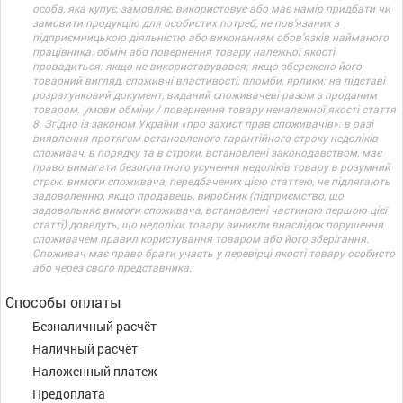
особа, яка купує, замовляє, використовує або має намір придбати чи
замовити продукцію для особистих потреб, не пов’язаних з
підприємницькою діяльністю або виконанням обов’язків найманого
працівника. обмін або повернення товару належної якості
провадиться: якщо не використовувався; якщо збережено його
товарний вигляд, споживчі властивості, пломби, ярлики; на підставі
розрахунковий документ, виданий споживачеві разом з проданим
товаром. умови обміну / повернення товару неналежної якості стаття
8. Згідно із законом України «про захист прав споживачів»: в разі
виявлення протягом встановленого гарантійного строку недоліків
споживач, в порядку та в строки, встановлені законодавством, має
право вимагати безоплатного усунення недоліків товару в розумний
строк. вимоги споживача, передбачених цією статтею, не підлягають
задоволенню, якщо продавець, виробник (підприємство, що
задовольняє вимоги споживача, встановлені частиною першою цієї
статті) доведуть, що недоліки товару виникли внаслідок порушення
споживачем правил користування товаром або його зберігання.
Споживач має право брати участь у перевірці якості товару особисто
або через свого представника.
Способы оплаты
Безналичный расчёт
Наличный расчёт
Наложенный платеж
Предоплата