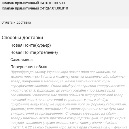
Клапан прямоточный С416.01.00.500
Клапан прямоточный С412М.01.00.810
Оплата и доставка
Способы доставки
Новая Почта(курьер)
Новая Почта(отделение)
Самовывоз
Повернення і обмін
Відповідно до закону України «про захист прав споживачів» ви
можете протягом 14 днів з моменту покупки повернути або обміняти
товар, придбаний в магазині, за умови виконання всіх норм
передбачених законом. Умови обміну / повернення товару належної
якості стаття 9. Відповідно до закону України «про захист прав
споживачів»: споживач має право обміняти непродовольчий товар
належної якості на аналогічний у продавця, у якого він був
придбаний, якщо товар не задовольнив його за формою, габаритами,
фасоном, кольором, розміром або з інших причин не може бути ним
використаний за призначенням. Споживач має право на обмін
товару належної якості протягом чотирнадцяти днів, не рахуючи дня
покупки. споживач (термін вживається в такому значенні згідно
статті 1. п.22 закону України «про захист прав споживачів») – фізична