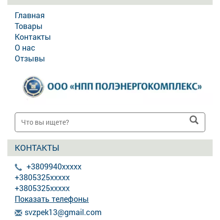
Главная
Товары
Контакты
О нас
Отзывы
КОНТАКТЫ
+3809940xxxxx
+3805325xxxxx
+3805325xxxxx
Показать телефоны
s
vzp
ek1
3@g
mai
l.c
om