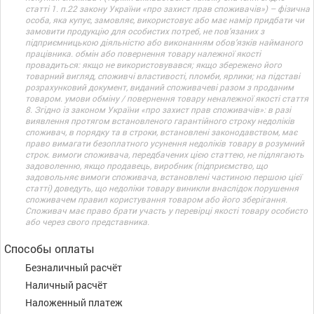
статті 1. п.22 закону України «про захист прав споживачів») – фізична
особа, яка купує, замовляє, використовує або має намір придбати чи
замовити продукцію для особистих потреб, не пов’язаних з
підприємницькою діяльністю або виконанням обов’язків найманого
працівника. обмін або повернення товару належної якості
провадиться: якщо не використовувався; якщо збережено його
товарний вигляд, споживчі властивості, пломби, ярлики; на підставі
розрахунковий документ, виданий споживачеві разом з проданим
товаром. умови обміну / повернення товару неналежної якості стаття
8. Згідно із законом України «про захист прав споживачів»: в разі
виявлення протягом встановленого гарантійного строку недоліків
споживач, в порядку та в строки, встановлені законодавством, має
право вимагати безоплатного усунення недоліків товару в розумний
строк. вимоги споживача, передбачених цією статтею, не підлягають
задоволенню, якщо продавець, виробник (підприємство, що
задовольняє вимоги споживача, встановлені частиною першою цієї
статті) доведуть, що недоліки товару виникли внаслідок порушення
споживачем правил користування товаром або його зберігання.
Споживач має право брати участь у перевірці якості товару особисто
або через свого представника.
Способы оплаты
Безналичный расчёт
Наличный расчёт
Наложенный платеж