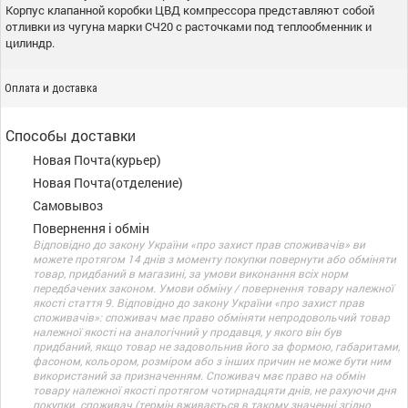
Корпус клапанной коробки ЦВД компрессора представляют собой
отливки из чугуна марки СЧ20 с расточками под теплообменник и
цилиндр.
Оплата и доставка
Способы доставки
Новая Почта(курьер)
Новая Почта(отделение)
Самовывоз
Повернення і обмін
Відповідно до закону України «про захист прав споживачів» ви
можете протягом 14 днів з моменту покупки повернути або обміняти
товар, придбаний в магазині, за умови виконання всіх норм
передбачених законом. Умови обміну / повернення товару належної
якості стаття 9. Відповідно до закону України «про захист прав
споживачів»: споживач має право обміняти непродовольчий товар
належної якості на аналогічний у продавця, у якого він був
придбаний, якщо товар не задовольнив його за формою, габаритами,
фасоном, кольором, розміром або з інших причин не може бути ним
використаний за призначенням. Споживач має право на обмін
товару належної якості протягом чотирнадцяти днів, не рахуючи дня
покупки. споживач (термін вживається в такому значенні згідно