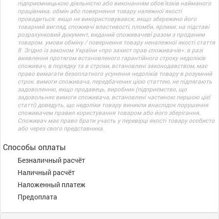
підприємницькою діяльністю або виконанням обов’язків найманого
працівника. обмін або повернення товару належної якості
провадиться: якщо не використовувався; якщо збережено його
товарний вигляд, споживчі властивості, пломби, ярлики; на підставі
розрахунковий документ, виданий споживачеві разом з проданим
товаром. умови обміну / повернення товару неналежної якості стаття
8. Згідно із законом України «про захист прав споживачів»: в разі
виявлення протягом встановленого гарантійного строку недоліків
споживач, в порядку та в строки, встановлені законодавством, має
право вимагати безоплатного усунення недоліків товару в розумний
строк. вимоги споживача, передбачених цією статтею, не підлягають
задоволенню, якщо продавець, виробник (підприємство, що
задовольняє вимоги споживача, встановлені частиною першою цієї
статті) доведуть, що недоліки товару виникли внаслідок порушення
споживачем правил користування товаром або його зберігання.
Споживач має право брати участь у перевірці якості товару особисто
або через свого представника.
Способы оплаты
Безналичный расчёт
Наличный расчёт
Наложенный платеж
Предоплата