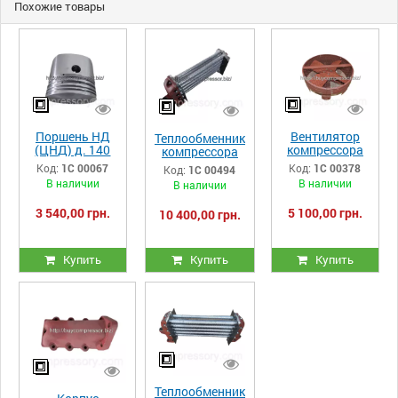
Похожие товары
Поршень НД
Вентилятор
Теплообменник
(ЦНД) д. 140
компрессора
компрессора
компрессора
ПК, ПКС, ПКСД
ПК, ПКС, ПКСД
Код:
1С 00067
Код:
1С 00378
Код:
1С 00494
ПК, ПКС, ПКСД
33.05.00.00-
32.19.00.00-
В наличии
В наличии
В наличии
32.03.00.01-
027сб
005сб
014
(Правый)
3 540,00 грн.
5 100,00 грн.
10 400,00 грн.
Купить
Купить
Купить
Теплообменник