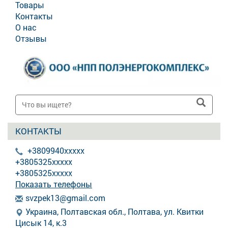
Товары
Контакты
О нас
Отзывы
КОНТАКТЫ
+3809940xxxxx
+3805325xxxxx
+3805325xxxxx
Показать телефоны
s
vzp
ek1
3@g
mai
l.c
om
Украина, Полтавская обл., Полтава, ул. Квитки
Цисык 14, к.3