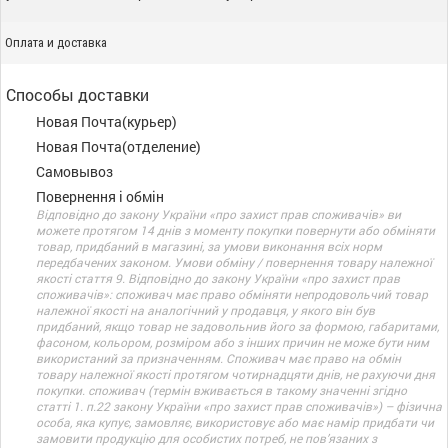
Оплата и доставка
Способы доставки
Новая Почта(курьер)
Новая Почта(отделение)
Самовывоз
Повернення і обмін
Відповідно до закону України «про захист прав споживачів» ви
можете протягом 14 днів з моменту покупки повернути або обміняти
товар, придбаний в магазині, за умови виконання всіх норм
передбачених законом. Умови обміну / повернення товару належної
якості стаття 9. Відповідно до закону України «про захист прав
споживачів»: споживач має право обміняти непродовольчий товар
належної якості на аналогічний у продавця, у якого він був
придбаний, якщо товар не задовольнив його за формою, габаритами,
фасоном, кольором, розміром або з інших причин не може бути ним
використаний за призначенням. Споживач має право на обмін
товару належної якості протягом чотирнадцяти днів, не рахуючи дня
покупки. споживач (термін вживається в такому значенні згідно
статті 1. п.22 закону України «про захист прав споживачів») – фізична
особа, яка купує, замовляє, використовує або має намір придбати чи
замовити продукцію для особистих потреб, не пов’язаних з