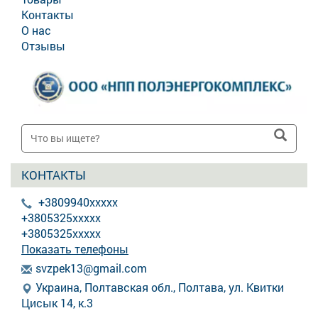
Контакты
О нас
Отзывы
КОНТАКТЫ
+3809940xxxxx
+3805325xxxxx
+3805325xxxxx
Показать телефоны
s
vzp
ek1
3@g
mai
l.c
om
Украина, Полтавская обл., Полтава, ул. Квитки
Цисык 14, к.3