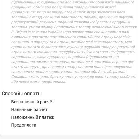
підприємницькою діяльністю або виконанням обов’язків найманого
працівника. обмін або повернення товару належної якості
провадиться: якщо не використовувався; якщо збережено його
товарний вигляд, споживчі властивості, пломби, ярлики; на підставі
розрахунковий документ, виданий споживачеві разом з проданим
товаром. умови обміну / повернення товару неналежної якості стаття
8. Згідно із законом України «про захист прав споживачів»: в разі
виявлення протягом встановленого гарантійного строку недоліків
споживач, в порядку та в строки, встановлені законодавством, має
право вимагати безоплатного усунення недоліків товару в розумний
строк. вимоги споживача, передбачених цією статтею, не підлягають
задоволенню, якщо продавець, виробник (підприємство, що
задовольняє вимоги споживача, встановлені частиною першою цієї
статті) доведуть, що недоліки товару виникли внаслідок порушення
споживачем правил користування товаром або його зберігання.
Споживач має право брати участь у перевірці якості товару особисто
або через свого представника.
Способы оплаты
Безналичный расчёт
Наличный расчёт
Наложенный платеж
Предоплата