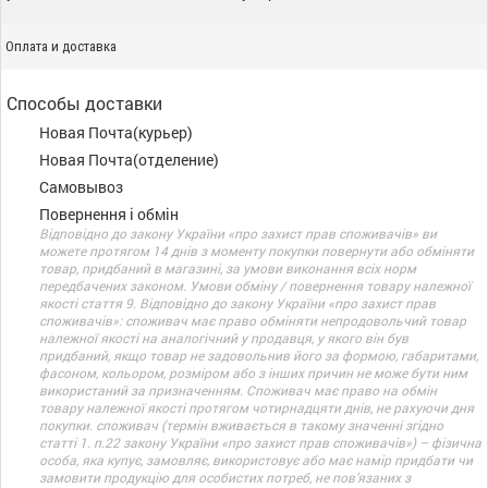
Оплата и доставка
Способы доставки
Новая Почта(курьер)
Новая Почта(отделение)
Самовывоз
Повернення і обмін
Відповідно до закону України «про захист прав споживачів» ви
можете протягом 14 днів з моменту покупки повернути або обміняти
товар, придбаний в магазині, за умови виконання всіх норм
передбачених законом. Умови обміну / повернення товару належної
якості стаття 9. Відповідно до закону України «про захист прав
споживачів»: споживач має право обміняти непродовольчий товар
належної якості на аналогічний у продавця, у якого він був
придбаний, якщо товар не задовольнив його за формою, габаритами,
фасоном, кольором, розміром або з інших причин не може бути ним
використаний за призначенням. Споживач має право на обмін
товару належної якості протягом чотирнадцяти днів, не рахуючи дня
покупки. споживач (термін вживається в такому значенні згідно
статті 1. п.22 закону України «про захист прав споживачів») – фізична
особа, яка купує, замовляє, використовує або має намір придбати чи
замовити продукцію для особистих потреб, не пов’язаних з