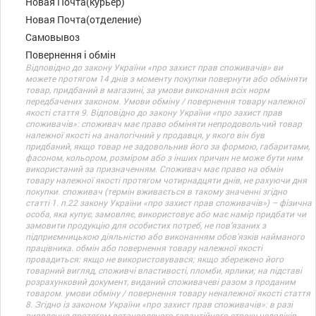
Новая Почта(курьер)
Новая Почта(отделение)
Самовывоз
Повернення і обмін
Відповідно до закону України «про захист прав споживачів» ви
можете протягом 14 днів з моменту покупки повернути або обміняти
товар, придбаний в магазині, за умови виконання всіх норм
передбачених законом. Умови обміну / повернення товару належної
якості стаття 9. Відповідно до закону України «про захист прав
споживачів»: споживач має право обміняти непродовольчий товар
належної якості на аналогічний у продавця, у якого він був
придбаний, якщо товар не задовольнив його за формою, габаритами,
фасоном, кольором, розміром або з інших причин не може бути ним
використаний за призначенням. Споживач має право на обмін
товару належної якості протягом чотирнадцяти днів, не рахуючи дня
покупки. споживач (термін вживається в такому значенні згідно
статті 1. п.22 закону України «про захист прав споживачів») – фізична
особа, яка купує, замовляє, використовує або має намір придбати чи
замовити продукцію для особистих потреб, не пов’язаних з
підприємницькою діяльністю або виконанням обов’язків найманого
працівника. обмін або повернення товару належної якості
провадиться: якщо не використовувався; якщо збережено його
товарний вигляд, споживчі властивості, пломби, ярлики; на підставі
розрахунковий документ, виданий споживачеві разом з проданим
товаром. умови обміну / повернення товару неналежної якості стаття
8. Згідно із законом України «про захист прав споживачів»: в разі
виявлення протягом встановленого гарантійного строку недоліків