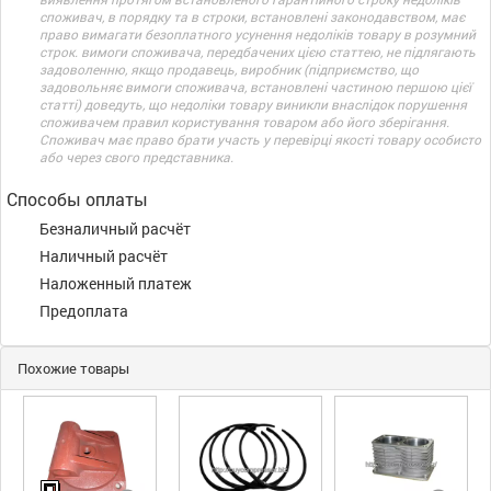
споживач, в порядку та в строки, встановлені законодавством, має
право вимагати безоплатного усунення недоліків товару в розумний
строк. вимоги споживача, передбачених цією статтею, не підлягають
задоволенню, якщо продавець, виробник (підприємство, що
задовольняє вимоги споживача, встановлені частиною першою цієї
статті) доведуть, що недоліки товару виникли внаслідок порушення
споживачем правил користування товаром або його зберігання.
Споживач має право брати участь у перевірці якості товару особисто
або через свого представника.
Способы оплаты
Безналичный расчёт
Наличный расчёт
Наложенный платеж
Предоплата
Похожие товары