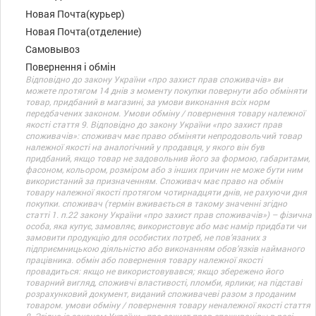
Новая Почта(курьер)
Новая Почта(отделение)
Самовывоз
Повернення і обмін
Відповідно до закону України «про захист прав споживачів» ви
можете протягом 14 днів з моменту покупки повернути або обміняти
товар, придбаний в магазині, за умови виконання всіх норм
передбачених законом. Умови обміну / повернення товару належної
якості стаття 9. Відповідно до закону України «про захист прав
споживачів»: споживач має право обміняти непродовольчий товар
належної якості на аналогічний у продавця, у якого він був
придбаний, якщо товар не задовольнив його за формою, габаритами,
фасоном, кольором, розміром або з інших причин не може бути ним
використаний за призначенням. Споживач має право на обмін
товару належної якості протягом чотирнадцяти днів, не рахуючи дня
покупки. споживач (термін вживається в такому значенні згідно
статті 1. п.22 закону України «про захист прав споживачів») – фізична
особа, яка купує, замовляє, використовує або має намір придбати чи
замовити продукцію для особистих потреб, не пов’язаних з
підприємницькою діяльністю або виконанням обов’язків найманого
працівника. обмін або повернення товару належної якості
провадиться: якщо не використовувався; якщо збережено його
товарний вигляд, споживчі властивості, пломби, ярлики; на підставі
розрахунковий документ, виданий споживачеві разом з проданим
товаром. умови обміну / повернення товару неналежної якості стаття