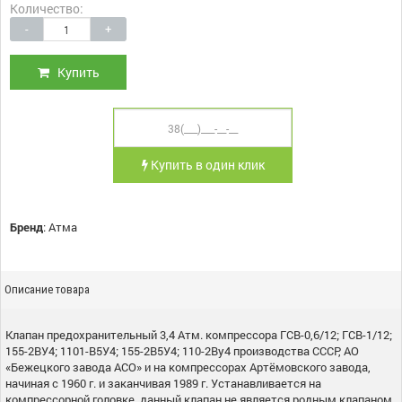
Количество:
-
+
Купить
Купить в один клик
Бренд
:
Атма
Описание товара
Клапан предохранительный 3,4 Атм. компрессора ГСВ-0,6/12; ГСВ-1/12;
155-2ВУ4; 1101-В5У4; 155-2В5У4; 110-2Ву4 производства СССР, АО
«Бежецкого завода АСО» и на компрессорах Артёмовского завода,
начиная с 1960 г. и заканчивая 1989 г. Устанавливается на
компрессорной головке, данный клапан не является родным клапаном