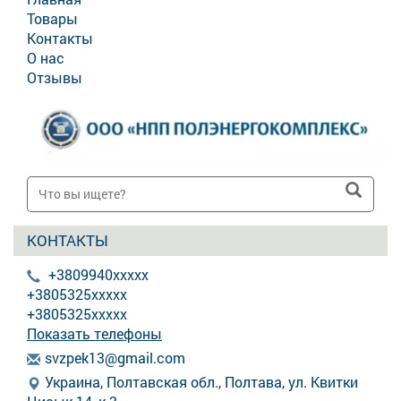
Товары
Контакты
О нас
Отзывы
КОНТАКТЫ
+3809940xxxxx
+3805325xxxxx
+3805325xxxxx
Показать телефоны
s
vzp
ek1
3@g
mai
l.c
om
Украина, Полтавская обл., Полтава, ул. Квитки