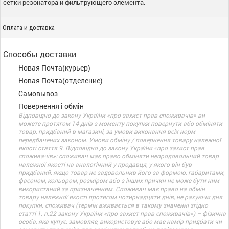
сетки резонатора и фильтрующего элемента.
Оплата и доставка
Способы доставки
Новая Почта(курьер)
Новая Почта(отделение)
Самовывоз
Повернення і обмін
Відповідно до закону України «про захист прав споживачів» ви
можете протягом 14 днів з моменту покупки повернути або обміняти
товар, придбаний в магазині, за умови виконання всіх норм
передбачених законом. Умови обміну / повернення товару належної
якості стаття 9. Відповідно до закону України «про захист прав
споживачів»: споживач має право обміняти непродовольчий товар
належної якості на аналогічний у продавця, у якого він був
придбаний, якщо товар не задовольнив його за формою, габаритами,
фасоном, кольором, розміром або з інших причин не може бути ним
використаний за призначенням. Споживач має право на обмін
товару належної якості протягом чотирнадцяти днів, не рахуючи дня
покупки. споживач (термін вживається в такому значенні згідно
статті 1. п.22 закону України «про захист прав споживачів») – фізична
особа, яка купує, замовляє, використовує або має намір придбати чи