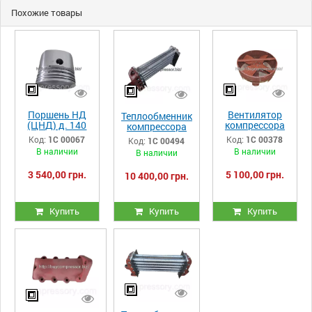
Похожие товары
Поршень НД
Вентилятор
Теплообменник
(ЦНД) д. 140
компрессора
компрессора
компрессора
ПК, ПКС, ПКСД
ПК, ПКС, ПКСД
Код:
1С 00067
Код:
1С 00378
Код:
1С 00494
ПК, ПКС, ПКСД
33.05.00.00-
32.19.00.00-
В наличии
В наличии
В наличии
32.03.00.01-
027сб
005сб
014
(Правый)
3 540,00 грн.
5 100,00 грн.
10 400,00 грн.
Купить
Купить
Купить