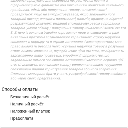
замовити продукцію для особистих потреб, не пов’язаних з
підприємницькою діяльністю або виконанням обов’язків найманого
працівника. обмін або повернення товару належної якості
провадиться: якщо не використовувався; якщо збережено його
товарний вигляд, споживчі властивості, пломби, ярлики; на підставі
розрахунковий документ, виданий споживачеві разом з проданим
товаром. умови обміну / повернення товару неналежної якості стаття
8. Згідно із законом України «про захист прав споживачів»: в разі
виявлення протягом встановленого гарантійного строку недоліків
споживач, в порядку та в строки, встановлені законодавством, має
право вимагати безоплатного усунення недоліків товару в розумний
строк. вимоги споживача, передбачених цією статтею, не підлягають
задоволенню, якщо продавець, виробник (підприємство, що
задовольняє вимоги споживача, встановлені частиною першою цієї
статті) доведуть, що недоліки товару виникли внаслідок порушення
споживачем правил користування товаром або його зберігання.
Споживач має право брати участь у перевірці якості товару особисто
або через свого представника.
Способы оплаты
Безналичный расчёт
Наличный расчёт
Наложенный платеж
Предоплата