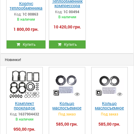
Теплообменник
Корпус
компрессора
теплообменника
ПК, ПКС, ПКСД
Код:
1С 00494
ВД (ЦВД)
Код:
1С 00863
33.03.00.00-
компрессора
В наличии
023сб
В наличии
ПК, ПКС
32.19.00.02-027
10 420,00 грн.
1 800,00 грн.
Купить
Купить
Новинки!
Комплект
Кольцо
Кольцо
прокладок
маслосъемное
маслосъемное
компрессора
2-2-2-2сб (2
2-2-2-1сб (1
Код:
1637904432
Под заказ
Под заказ
LT100, ЛТ100
ст.)
ст.)
В наличии
(РМ.3130)
компрессора
компрессора
585,00 грн.
585,00 грн.
ВП-20/8,
ВП-20/8,
950,00 грн.
ВП-20/8М и
ВП-20/8М и