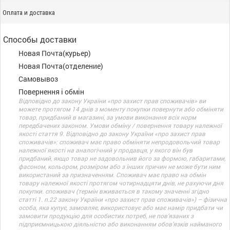
Оплата и доставка
Способы доставки
Новая Почта(курьер)
Новая Почта(отделение)
Самовывоз
Повернення і обмін
Відповідно до закону України «про захист прав споживачів» ви
можете протягом 14 днів з моменту покупки повернути або обміняти
товар, придбаний в магазині, за умови виконання всіх норм
передбачених законом. Умови обміну / повернення товару належної
якості стаття 9. Відповідно до закону України «про захист прав
споживачів»: споживач має право обміняти непродовольчий товар
належної якості на аналогічний у продавця, у якого він був
придбаний, якщо товар не задовольнив його за формою, габаритами,
фасоном, кольором, розміром або з інших причин не може бути ним
використаний за призначенням. Споживач має право на обмін
товару належної якості протягом чотирнадцяти днів, не рахуючи дня
покупки. споживач (термін вживається в такому значенні згідно
статті 1. п.22 закону України «про захист прав споживачів») – фізична
особа, яка купує, замовляє, використовує або має намір придбати чи
замовити продукцію для особистих потреб, не пов’язаних з
підприємницькою діяльністю або виконанням обов’язків найманого