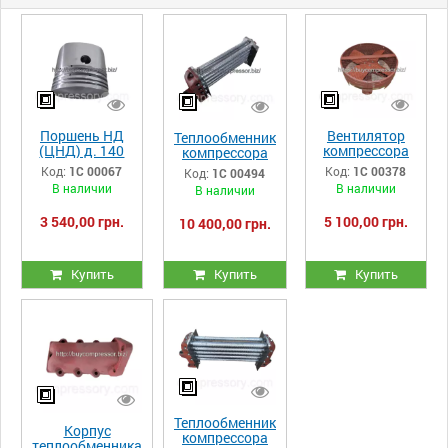
Поршень НД
Вентилятор
Теплообменник
(ЦНД) д. 140
компрессора
компрессора
компрессора
ПК, ПКС, ПКСД
ПК, ПКС, ПКСД
Код:
1С 00067
Код:
1С 00378
Код:
1С 00494
ПК, ПКС, ПКСД
33.05.00.00-
32.19.00.00-
В наличии
В наличии
В наличии
32.03.00.01-
027сб
005сб
014
(Правый)
3 540,00 грн.
5 100,00 грн.
10 400,00 грн.
Купить
Купить
Купить
Теплообменник
Корпус
компрессора
теплообменника