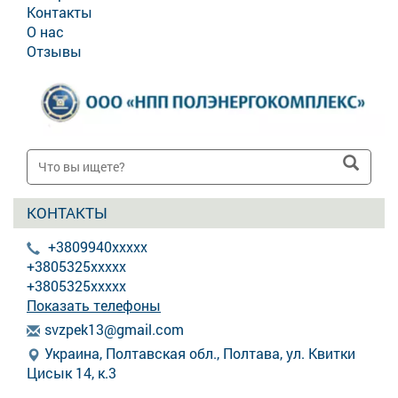
Контакты
О нас
Отзывы
КОНТАКТЫ
+3809940xxxxx
+3805325xxxxx
+3805325xxxxx
Показать телефоны
s
vzp
ek1
3@g
mai
l.c
om
Украина, Полтавская обл., Полтава, ул. Квитки
Цисык 14, к.3