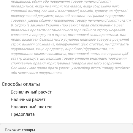
працівника. обмін або повернення товару належної якості
провадиться: якщо не використовувався; якщо збережено його
товарний вигляд, споживчі властивості, пломби, ярлики; на підставі
розрахунковий документ, виданий споживачеві разом з проданим
товаром. умови обміну / повернення товару неналежної якості стаття
8. Згідно із законом України «про захист прав споживачів»: в разі
виявлення протягом встановленого гарантійного строку недоліків
споживач, в порядку та в строки, встановлені законодавством, має
право вимагати безоплатного усунення недоліків товару в розумний
строк. вимоги споживача, передбачених цією статтею, не підлягають
задоволенню, якщо продавець, виробник (підприємство, що
задовольняє вимоги споживача, встановлені частиною першою цієї
статті) доведуть, що недоліки товару виникли внаслідок порушення
споживачем правил користування товаром або його зберігання.
Споживач має право брати участь у перевірці якості товару особисто
або через свого представника.
Способы оплаты
Безналичный расчёт
Наличный расчёт
Наложенный платеж
Предоплата
Похожие товары