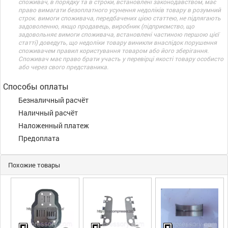
споживач, в порядку та в строки, встановлені законодавством, має
право вимагати безоплатного усунення недоліків товару в розумний
строк. вимоги споживача, передбачених цією статтею, не підлягають
задоволенню, якщо продавець, виробник (підприємство, що
задовольняє вимоги споживача, встановлені частиною першою цієї
статті) доведуть, що недоліки товару виникли внаслідок порушення
споживачем правил користування товаром або його зберігання.
Споживач має право брати участь у перевірці якості товару особисто
або через свого представника.
Способы оплаты
Безналичный расчёт
Наличный расчёт
Наложенный платеж
Предоплата
Похожие товары