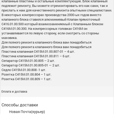
клапанные пластины и остальные комплектующие. Блок клапанный
подлежит ремонту, Вы можете отремонтировать его как сами, так и
прислать к нам для качественного ремонта опытными специалистами.
В некоторых компрессорах производства 2000-ых годов вместо
клапанного блока ставился алюминиевый Клапан прямоточный
С416.01.00.500 который взаимозаменяемый с Клапанным блоком
С416М.01.00.300. На компрессорных головках С416М он
устанавливается по левую сторону, если смотреть со стороны
маховика.
Для полного ремонта клапанного блока вам понадобиться
Для полного ремонта клапанного блока вам понадобиться
Пластина клапанная С415М.01.00.807-01 – 4 шт.
Пластина клапанная С415М.01.00.811 – 6 шт.
Сепаратор С415М.01.00.805 – 2 шт.
Сепаратор С415М.01.00.805-01 — 2 шт.
Седло С415М.01.00.808 -1 шт.
Розетка С415М.01.00.804 – 1 шт.
Розетка С415М.01.00.809 – 1 шт.
Оплата и доставка
Способы доставки
Новая Почта(курьер)