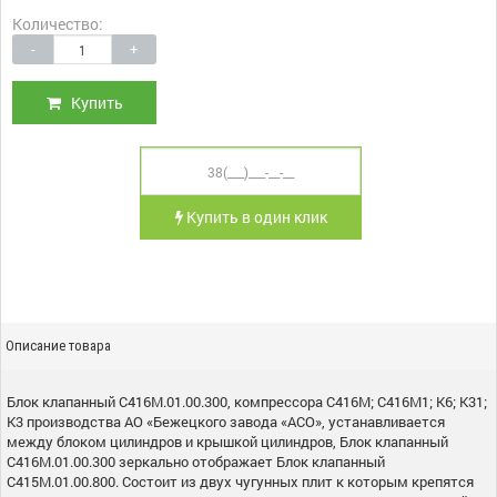
Количество:
-
+
Купить
Купить в один клик
Описание товара
Блок клапанный С416М.01.00.300, компрессора С416М; С416М1; К6; К31;
К3 производства АО «Бежецкого завода «АСО», устанавливается
между блоком цилиндров и крышкой цилиндров, Блок клапанный
С416М.01.00.300 зеркально отображает Блок клапанный
С415М.01.00.800. Состоит из двух чугунных плит к которым крепятся