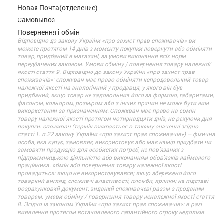
Новая Почта(отделение)
Самовывоз
Повернення і обмін
Відповідно до закону України «про захист прав споживачів» ви
можете протягом 14 днів з моменту покупки повернути або обміняти
товар, придбаний в магазині, за умови виконання всіх норм
передбачених законом. Умови обміну / повернення товару належної
якості стаття 9. Відповідно до закону України «про захист прав
споживачів»: споживач має право обміняти непродовольчий товар
належної якості на аналогічний у продавця, у якого він був
придбаний, якщо товар не задовольнив його за формою, габаритами,
фасоном, кольором, розміром або з інших причин не може бути ним
використаний за призначенням. Споживач має право на обмін
товару належної якості протягом чотирнадцяти днів, не рахуючи дня
покупки. споживач (термін вживається в такому значенні згідно
статті 1. п.22 закону України «про захист прав споживачів») – фізична
особа, яка купує, замовляє, використовує або має намір придбати чи
замовити продукцію для особистих потреб, не пов’язаних з
підприємницькою діяльністю або виконанням обов’язків найманого
працівника. обмін або повернення товару належної якості
провадиться: якщо не використовувався; якщо збережено його
товарний вигляд, споживчі властивості, пломби, ярлики; на підставі
розрахунковий документ, виданий споживачеві разом з проданим
товаром. умови обміну / повернення товару неналежної якості стаття
8. Згідно із законом України «про захист прав споживачів»: в разі
виявлення протягом встановленого гарантійного строку недоліків