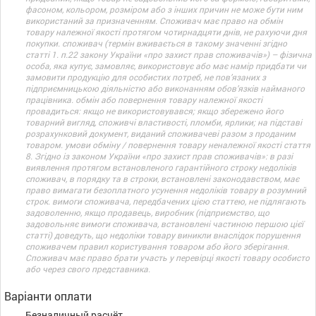
фасоном, кольором, розміром або з інших причин не може бути ним
використаний за призначенням. Споживач має право на обмін
товару належної якості протягом чотирнадцяти днів, не рахуючи дня
покупки. споживач (термін вживається в такому значенні згідно
статті 1. п.22 закону України «про захист прав споживачів») – фізична
особа, яка купує, замовляє, використовує або має намір придбати чи
замовити продукцію для особистих потреб, не пов’язаних з
підприємницькою діяльністю або виконанням обов’язків найманого
працівника. обмін або повернення товару належної якості
провадиться: якщо не використовувався; якщо збережено його
товарний вигляд, споживчі властивості, пломби, ярлики; на підставі
розрахунковий документ, виданий споживачеві разом з проданим
товаром. умови обміну / повернення товару неналежної якості стаття
8. Згідно із законом України «про захист прав споживачів»: в разі
виявлення протягом встановленого гарантійного строку недоліків
споживач, в порядку та в строки, встановлені законодавством, має
право вимагати безоплатного усунення недоліків товару в розумний
строк. вимоги споживача, передбачених цією статтею, не підлягають
задоволенню, якщо продавець, виробник (підприємство, що
задовольняє вимоги споживача, встановлені частиною першою цієї
статті) доведуть, що недоліки товару виникли внаслідок порушення
споживачем правил користування товаром або його зберігання.
Споживач має право брати участь у перевірці якості товару особисто
або через свого представника.
Варіанти оплати
Безналичный расчёт