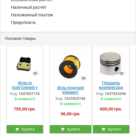
Наличный расчёт
Наложенный платеж
Предоплата
Похожие товары
Фільтр
Поршень
повітряний у
компресора
Фільтруючий
зборі
(65 мм) LB-30,
елемент
Код:
1637837176
Код:
1637833396
(прямокутний)
LB-40, LH-20,
(фільтроелемент)
Код:
1637825748
В наявності
В наявності
компресора
ЛБ30, ЛБ40
компресора LB-
В наявності
LB-30, LB-40,
30, LB-40, ЛБ30,
750,00 грн.
600,00 грн.
ЛБ 30, ЛБ40
ЛБ40
96,00 грн.
Купити
Купити
Купити