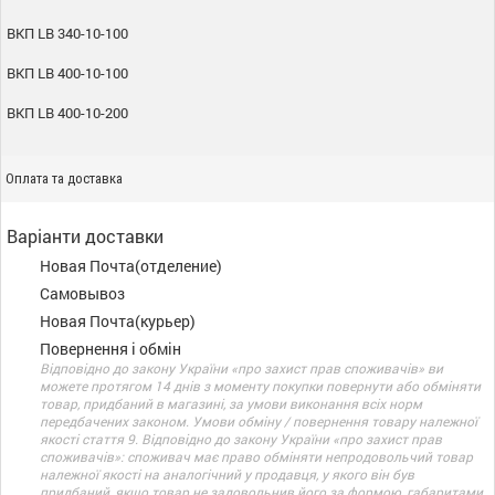
ВКП LB 340-10-100
ВКП LB 400-10-100
ВКП LB 400-10-200
Оплата та доставка
Варіанти доставки
Новая Почта(отделение)
Самовывоз
Новая Почта(курьер)
Повернення і обмін
Відповідно до закону України «про захист прав споживачів» ви
можете протягом 14 днів з моменту покупки повернути або обміняти
товар, придбаний в магазині, за умови виконання всіх норм
передбачених законом. Умови обміну / повернення товару належної
якості стаття 9. Відповідно до закону України «про захист прав
споживачів»: споживач має право обміняти непродовольчий товар
належної якості на аналогічний у продавця, у якого він був
придбаний, якщо товар не задовольнив його за формою, габаритами,