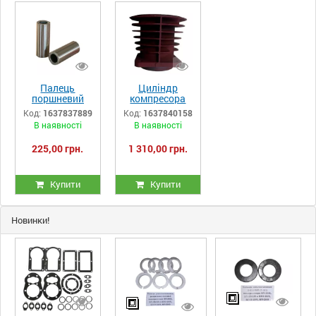
Палець
Циліндр
поршневий
компресора
компресора
LB-30, LB-40,
Код:
1637837889
Код:
1637840158
LB-30, LB-40,
LH-20, ЛБ 30,
В наявності
В наявності
LH-20, ЛБ 30,
ЛБ40
ЛБ40
225,00 грн.
1 310,00 грн.
Купити
Купити
Новинки!