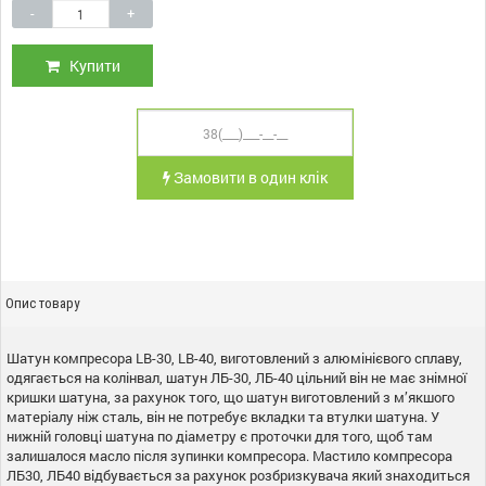
-
+
Купити
Замовити в один клік
Опис товару
Шатун компресора LB-30, LB-40, виготовлений з алюмінієвого сплаву,
одягається на колінвал, шатун ЛБ-30, ЛБ-40 цільний він не має знімної
кришки шатуна, за рахунок того, що шатун виготовлений з м’якшого
матеріалу ніж сталь, він не потребує вкладки та втулки шатуна. У
нижній головці шатуна по діаметру є проточки для того, щоб там
залишалося масло після зупинки компресора. Мастило компресора
ЛБ30, ЛБ40 відбувається за рахунок розбризкувача який знаходиться