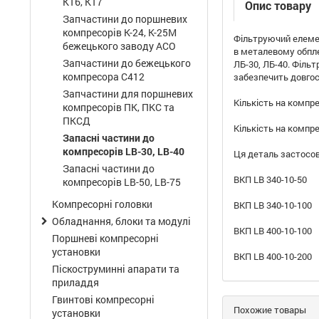
КТ6, КТ7
Опис товару
Запчастини до поршневих
компресорів К-24, К-25М
Фільтруючий елемен
бежецького заводу АСО
в металевому обплет
Запчастини до бежецького
ЛБ-30, ЛБ-40. Філь
компресора С412
забезпечить довго
Запчастини для поршневих
Кількість на компре
компресорів ПК, ПКС та
ПКСД
Кількість на компре
Запасні частини до
компресорів LB-30, LB-40
Ця деталь застосов
Запасні частини до
ВКП LB 340-10-50
компресорів LB-50, LB-75
Компресорні головки
ВКП LB 340-10-100
Обладнання, блоки та модулі
ВКП LB 400-10-100
Поршневі компресорні
установки
ВКП LB 400-10-200
Піскоструминні апарати та
приладдя
Гвинтові компресорні
Похожие товары
установки