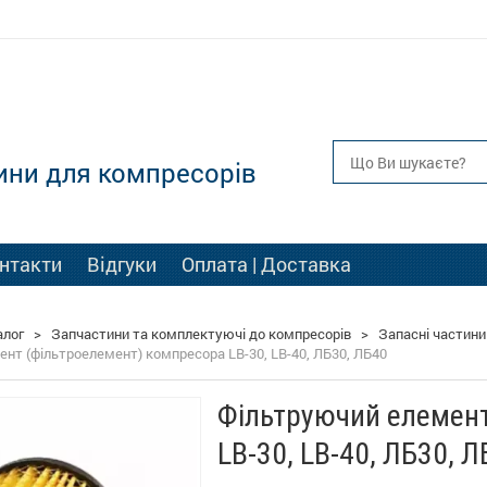
ини для компресорів
нтакти
Відгуки
Оплата | Доставка
алог
>
Запчастини та комплектуючі до компресорів
>
Запасні частини
нт (фільтроелемент) компресора LB-30, LB-40, ЛБ30, ЛБ40
Фільтруючий елемент
LB-30, LB-40, ЛБ30, 