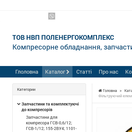
Ми в соцмережах:
ТОВ НВП ПОЛЕНЕРГОКОМПЛЕКС
Компресорне обладнання, запчаст
Глоловна
Каталог
Статті
Про нас
Ко
Категории
Головна
>
Кат
Фільтруючий елеме
Запчастини та комплектуючі
до компресорів
Запчастини для
компресора ГСВ-0,6/12;
ГСВ-1/12; 155-2ВУ4; 1101-