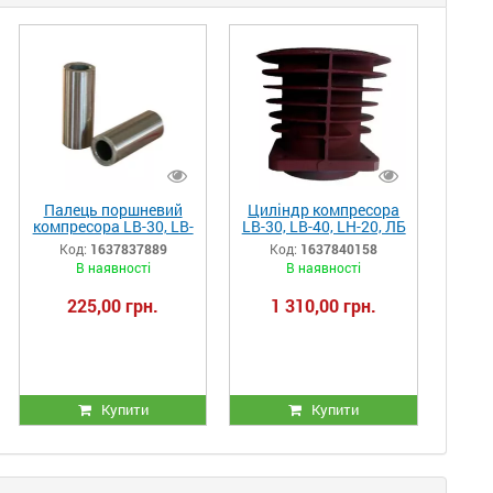
Палець поршневий
Циліндр компресора
компресора LB-30, LB-
LB-30, LB-40, LH-20, ЛБ
40, LH-20, ЛБ 30, ЛБ40
30, ЛБ40
Код:
1637837889
Код:
1637840158
В наявності
В наявності
225,00 грн.
1 310,00 грн.
Купити
Купити