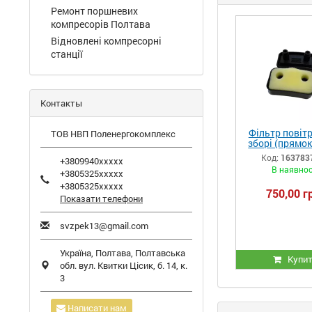
Ремонт поршневих
компресорів Полтава
Відновлені компресорні
станції
Контакты
Фільтр повіт
ТОВ НВП Поленергокомплекс
зборі (прямо
компресора LB
Код:
163783
+3809940xxxxx
40, ЛБ 30, 
В наявнос
+3805325xxxxx
+3805325xxxxx
750,00 г
Показати телефони
svzpek13@gmail.com
Україна,
Полтава
,
Полтавська
Купи
обл.
вул. Квитки Цісик, б. 14, к.
3
Написати нам