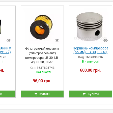
ряний у
Поршень компресора
Фільтруючий елемент
кутний)
(65 мм) LB-30, LB-40,
(фільтроелемент)
-30, LB-
LH-20, ЛБ30, ЛБ40
7176
Код:
1637833396
компресора LB-30, LB-
ЛБ40
ті
В наявності
40, ЛБ30, ЛБ40
Код:
1637825748
рн.
600,00 грн.
В наявності
96,00 грн.
ти
Купити
Купити