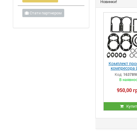
Новинки!
Стати партнером
Комплект про
компресора 
ЛТ100 (РМ.
Код:
163789
В наявнос
950,00 г
Купи