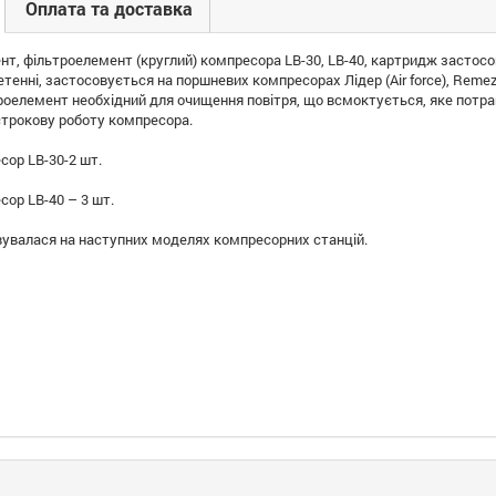
Оплата та доставка
т, фільтроелемент (круглий) компресора LB-30, LB-40, картридж застосов
енні, застосовується на поршневих компресорах Лідер (Air force), Remeza (
троелемент необхідний для очищення повітря, що всмоктується, яке потра
строкову роботу компресора.
сор LB-30-2 шт.
сор LB-40 – 3 шт.
увалася на наступних моделях компресорних станцій.