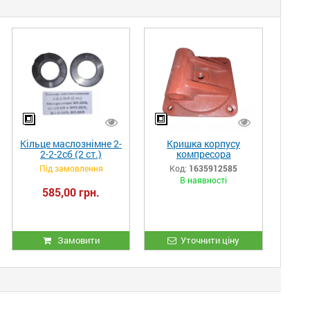
Кільце маслознімне 2-
Кришка корпусу
2-2-2сб (2 ст.)
компресора
компресора ВП-20/8,
ЕК7А.02.013
Під замовлення
Код:
1635912585
ВП-20/8М та ВП3-
В наявності
20/9, ВП-3-20/9,
585,00 грн.
ВП-20/9
Замовити
Уточнити ціну