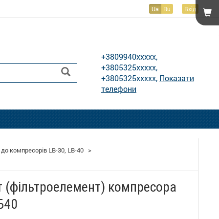
Ua
Ru
Вхід
Показати телефони
+3809940xxxxx,
+3805325xxxxx,
+3805325xxxxx,
Показати
телефони
 до компресорів LB-30, LB-40
>
 (фільтроелемент) компресора
ЛБ40