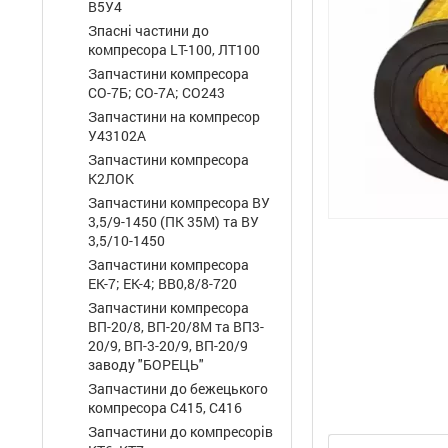
В5У4
Зпасні частини до
компресора LТ-100, ЛТ100
Запчастини компресора
СО-7Б; СО-7А; СО243
Запчастини на компресор
У43102А
Запчастини компресора
К2ЛОК
Запчастини компресора ВУ
3,5/9-1450 (ПК 35М) та ВУ
3,5/10-1450
Запчастини компресора
ЕК-7; ЕК-4; ВВ0,8/8-720
Запчастини компресора
ВП-20/8, ВП-20/8М та ВП3-
20/9, ВП-3-20/9, ВП-20/9
заводу "БОРЕЦЬ"
Запчастини до бежецького
компресора С415, С416
Запчастини до компресорів