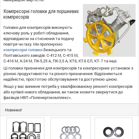
Компресорні головки для поршневих
компресорів
Головки для компресорів виконують
ключову роль у роботі обладнання,
відповідаючи за стиснення та подачу
повітря чи газу. Ми пропонуємо
компресорні головки
Бежецького та
Полтавського заводів: С-412 М, С-415 М,
С-416 М, К-24 М, ПК-5,25 А, ПК-3,5 А, КТ6, КТ-6 ЕЛ, КТ- 7 та інші.
Ці головки призначені для компресорів та компресорних установок з
різною продуктивністю та різного призначення. Відрізняються
надійністю, простотою обслуговування та доступною ціною.
Якщо у вас виникне потреба у кваліфікованому ремонті компресорів
або купівлі нового обладнання, ви також можете звернутися до
фахівців НВП «Поленергокомплекс».
Новинки!