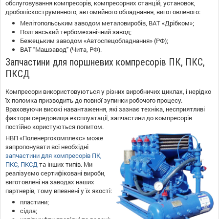
обслуговування компресорів, компресорних станцій, установок,
дробопіскоструминного, автомийного обладнання, виготовленого:
Мелітопольським заводом металовиробів, ВАТ «Дрібком»;
Полтавський тербомеханічний завод;
Бежецьким заводом «Автоспецобладнання» (РФ);
ВАТ "Машзавод" (Чита, РФ).
Запчастини для поршневих компресорів ПК, ПКС,
ПКСД
Компресори використовуються у різних виробничих циклах, і нерідко
їх поломка призводить до повної зупинки робочого процесу.
Враховуючи високі навантаження, які зазнає техніка, несприятливі
фактори середовища експлуатації, запчастини до компресорів
постійно користуються попитом.
НВП «Поленергокомплекс» може
запропонувати всі необхідні
запчастини для компресорів ПК,
ПКС, ПКСД
та інших типів. Ми
реалізуємо сертифіковані вироби,
виготовлені на заводах наших
партнерів, тому впевнені у їх якості:
пластини;
сідла;