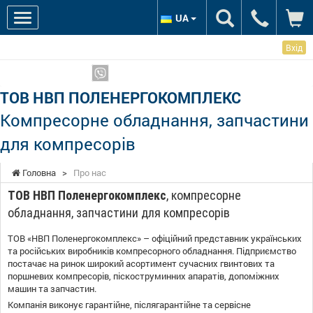
UA
Вхід
Ми в соцмережах:
Показати телефони
ТОВ НВП ПОЛЕНЕРГОКОМПЛЕКС
Компресорне обладнання, запчастини
для компресорів
Головна
>
Про нас
ТОВ НВП Поленергокомплекс
, компресорне
обладнання, запчастини для компресорів
ТОВ «НВП Поленергокомплекс» – офіційний представник українських
та російських виробників компресорного обладнання. Підприємство
постачає на ринок широкий асортимент сучасних гвинтових та
поршневих компресорів, піскоструминних апаратів, допоміжних
машин та запчастин.
Компанія виконує гарантійне, післягарантійне та сервісне