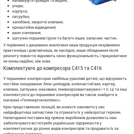
напівмуфти провідні та ведені;
упори;
корпуси;
патрубки;
запобіжні, зворотні клапани;
кронштейни відведення;
вали зчеплення;
шатунно-поршневі групи та багато інших запасних частин.
У порівнянні з дешевими аналогами наша продукція незрівнянно
практичніша і довговічніша, як наслідок, ваше обладнання після
ремонту повністю відновить свою функціональність і працюватиме
не менш надійно, ніж нове.
Комплектуючі до компресора С415 та С416
У поршневих компресорах найбільш уразливі деталі, що відчувають
постійне зношування: блок циліндрів, колінчастий вал, картер,
клапани, заглушки, маховики, пневморозвантажувачі і т.п. Ці та інші
комплектуючі до поршневих компресорів ви також знайдете в
магазині «Поленергокомплекс».
Крім представлених позицій, ви можете замовити у нас
найдефіцитніші запчастини та отримати їх у найкоротші терміни.
Налагоджені поставки від прямих виробників дозволяють нам
забезпечувати всі потреби українських підприємств у
комплектуючих до різних видів компресорів та продавати їх за
найкращою вартістю.