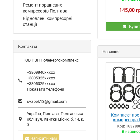
Ремонт поршневих
145,00 г
компресорів Полтава
Відновлені компресорні
станції
Купи
Контакты
Новинки!
ТОВ НВП Поленергокомплекс
+3809940xxxxx
+3805325xxxxx
+3805325xxxxx
Показати телефони
svzpek13@gmail.com
Україна,
Полтава
,
Полтавська
Комплект про
обл.
вул. Квитки Цісик, б. 14, к.
компресора 
ЛТ100 (РМ.
3
Код:
163789
В наявнос
Написати нам