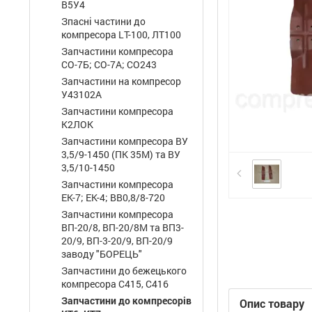
В5У4
Зпасні частини до
компресора LТ-100, ЛТ100
Запчастини компресора
СО-7Б; СО-7А; СО243
Запчастини на компресор
У43102А
Запчастини компресора
К2ЛОК
Запчастини компресора ВУ
3,5/9-1450 (ПК 35М) та ВУ
3,5/10-1450
Запчастини компресора
ЕК-7; ЕК-4; ВВ0,8/8-720
Запчастини компресора
ВП-20/8, ВП-20/8М та ВП3-
20/9, ВП-3-20/9, ВП-20/9
заводу "БОРЕЦЬ"
Запчастини до бежецького
компресора С415, С416
Запчастини до компресорів
Опис товару