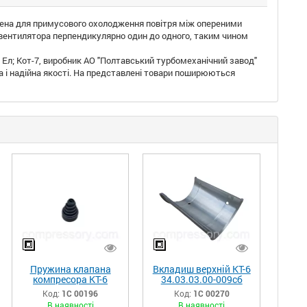
начена для примусового охолодження повітря між опереними
у вентилятора перпендикулярно один до одного, таким чином
Ел; Кот-7, виробник АО "Полтавський турбомеханічний завод"
а і надійна якості. На представлені товари поширюються
Пружина клапана
Вкладиш верхній КТ-6
компресора КТ-6
34.03.03.00-009сб
34.06.01.05-012
(КТ6.03.003сб)
Код:
1С 00196
Код:
1С 00270
(КТ6.06-033.2)
В наявності
В наявності