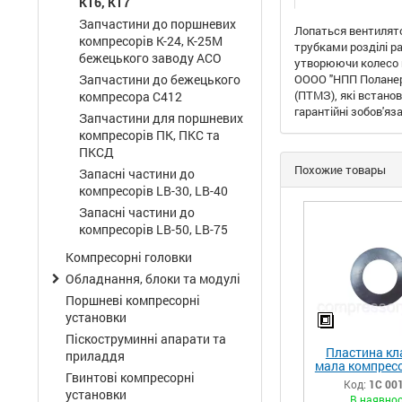
КТ6, КТ7
Запчастини до поршневих
Лопаться вентилято
компресорів К-24, К-25М
трубками розділі р
бежецького заводу АСО
утворюючи колесо в
Запчастини до бежецького
ОООО "НПП Поланерг
(ПТМЗ), які встано
компресора С412
гарантійні зобов'яз
Запчастини для поршневих
компресорів ПК, ПКС та
ПКСД
Похожие товары
Запасні частини до
компресорів LB-30, LB-40
Запасні частини до
компресорів LB-50, LB-75
Компресорні головки
Обладнання, блоки та модулі
Поршневі компресорні
установки
Піскоструминні апарати та
Пластина кл
приладдя
мала компресо
Гвинтові компресорні
34.06.01.0
Код:
1С 00
(КТ6.06.0
установки
В наявнос