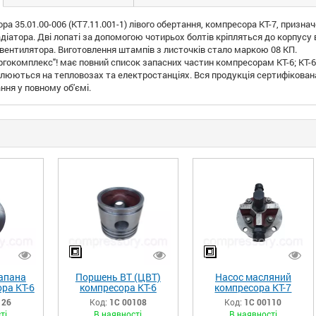
ра 35.01.00-006 (КТ7.11.001-1) лівого обертання, компресора КТ-7, приз
адіатора. Дві лопаті за допомогою чотирьох болтів кріпляться до корпус
ентилятора. Виготовлення штампів з листочків стало маркою 08 КП.
окомплекс"! має повний список запасних частин компресорам КТ-6; КТ-6 
влюються на тепловозах та електростанціях. Вся продукція сертифікован
ання у повному об'ємі.
апана
Поршень ВТ (ЦВТ)
Насос масляний
ра КТ-6
компресора КТ-6
компресора КТ-7
4-015
34.08.00.01-002
35.02.00.00-006СБ
126
Код:
1С 00108
Код:
1С 00110
38)
(КТ6.08.006-1)
(КТ7.13СБ1)
ті
В наявності
В наявності