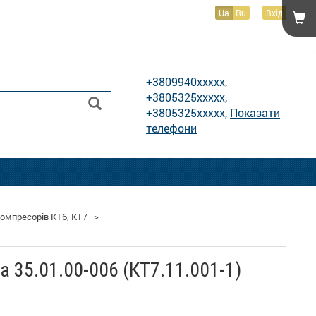
Ua
Ru
Вхід
Показати телефони
+3809940xxxxx,
+3805325xxxxx,
+3805325xxxxx,
Показати
телефони
омпресорів КТ6, КТ7
>
 35.01.00-006 (КТ7.11.001-1)