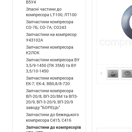
В5У4
Зпасні частини до
компресора LТ-100, ЛТ100
Запчастини компресора
СО-7Б; СО-7А; СО243
Запчастини на компресор
У43102А
Запчастини компресора
К2ЛОК
Запчастини компресора ВУ
3,5/9-1450 (ПК 35М) та ВУ
3,5/10-1450
Запчастини компресора
ЕК-7; ЕК-4; ВВ0,8/8-720
Запчастини компресора
ВП-20/8, ВП-20/8М та ВП3-
20/9, ВП-3-20/9, ВП-20/9
заводу "БОРЕЦЬ"
Запчастини до бежецького
компресора С415, С416
Запчастини до компресорів