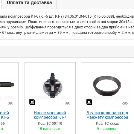
Оплата та доставка
ла компресора КТ-6 (КТ-6 Ел; КТ-7) 34.06.01.04-015 (КТ6.06.038), необхід
ома пружинами. Пластини виготовляються з листової сталі марки 30х13 
ям у розмір. Шліфування проводиться з двох сторін за два прийоми з на
 67 мм., внутрішній діаметра – 39 мм., товщина готового виробу – 2 мм, ва
астий
Насос масляний
Втулка колінвала під
 КТ-6
компресора КТ-7
манжету компресора
-006сб
35.02.00.00-006СБ
КТ-6 34.02.00.04-001
556
Код:
1С 00110
Код:
1С ххххх
1сб)
(КТ7.13СБ1)
ті
В наявності
В наявності