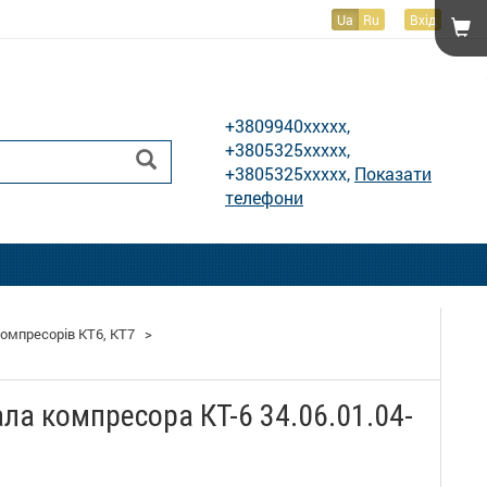
Ua
Ru
Вхід
Показати телефони
+3809940xxxxx,
+3805325xxxxx,
+3805325xxxxx,
Показати
телефони
омпресорів КТ6, КТ7
>
ла компресора КТ-6 34.06.01.04-