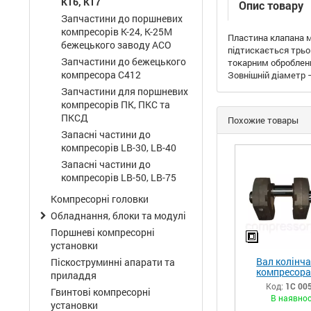
КТ6, КТ7
Опис товару
Запчастини до поршневих
компресорів К-24, К-25М
Пластина клапана ма
бежецького заводу АСО
підтискається трь
Запчастини до бежецького
токарним обробленн
компресора С412
Зовнішній діаметр –
Запчастини для поршневих
компресорів ПК, ПКС та
ПКСД
Похожие товары
Запасні частини до
компресорів LB-30, LB-40
Запасні частини до
компресорів LB-50, LB-75
Компресорні головки
Обладнання, блоки та модулі
Поршневі компресорні
установки
Вал колінч
Піскоструминні апарати та
компресора
приладдя
34.02.01.00
Код:
1С 00
Гвинтові компресорні
(КТ6.02.00
В наявнос
установки