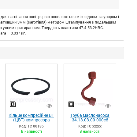
на для нагнітання повітря, встановлюється між сідлом та упором і
завтовшки 3мм (заготівля) методом штампування з подальшим
ступним притиранням. Твердість пластини 47.4-53.2НRC.
га – 0,037 кг.
Кільце компресійне ВТ
Труба маслонасоса
(ЦВТ) компресора
34.13.03.00-000сб
КТ-6 34.08.00.02-009
(КТ6.13.003сб)
Код:
1С 00185
Код:
1С ххххх
(КТ6.08.007)
компресора КТ-6
В наявності
В наявності