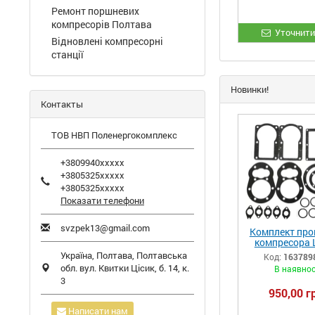
Ремонт поршневих
компресорів Полтава
Уточнити
Відновлені компресорні
станції
Новинки!
Контакты
ТОВ НВП Поленергокомплекс
+3809940xxxxx
+3805325xxxxx
+3805325xxxxx
Показати телефони
svzpek13@gmail.com
Комплект про
компресора 
ЛТ100 (РМ.
Україна,
Полтава
,
Полтавська
Код:
163789
обл.
вул. Квитки Цісик, б. 14, к.
В наявнос
3
950,00 г
Написати нам