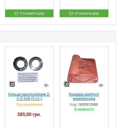
Уточнити ціну
Уточнити ціну
Кільце маслознімне 2-
Кришка корпусу
2-2-2сб (2 ст.)
компресора
компресора ВП-20/8,
ЕК7А.02.013
Під замовлення
Код:
1635912585
ВП-20/8М та ВП3-
В наявності
20/9, ВП-3-20/9,
585,00 грн.
ВП-20/9