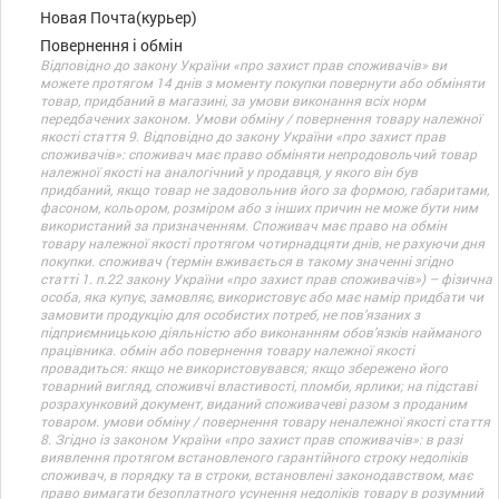
Новая Почта(курьер)
Повернення і обмін
Відповідно до закону України «про захист прав споживачів» ви
можете протягом 14 днів з моменту покупки повернути або обміняти
товар, придбаний в магазині, за умови виконання всіх норм
передбачених законом. Умови обміну / повернення товару належної
якості стаття 9. Відповідно до закону України «про захист прав
споживачів»: споживач має право обміняти непродовольчий товар
належної якості на аналогічний у продавця, у якого він був
придбаний, якщо товар не задовольнив його за формою, габаритами,
фасоном, кольором, розміром або з інших причин не може бути ним
використаний за призначенням. Споживач має право на обмін
товару належної якості протягом чотирнадцяти днів, не рахуючи дня
покупки. споживач (термін вживається в такому значенні згідно
статті 1. п.22 закону України «про захист прав споживачів») – фізична
особа, яка купує, замовляє, використовує або має намір придбати чи
замовити продукцію для особистих потреб, не пов’язаних з
підприємницькою діяльністю або виконанням обов’язків найманого
працівника. обмін або повернення товару належної якості
провадиться: якщо не використовувався; якщо збережено його
товарний вигляд, споживчі властивості, пломби, ярлики; на підставі
розрахунковий документ, виданий споживачеві разом з проданим
товаром. умови обміну / повернення товару неналежної якості стаття
8. Згідно із законом України «про захист прав споживачів»: в разі
виявлення протягом встановленого гарантійного строку недоліків
споживач, в порядку та в строки, встановлені законодавством, має
право вимагати безоплатного усунення недоліків товару в розумний