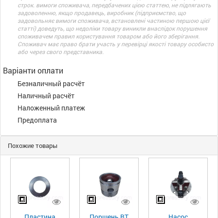
строк. вимоги споживача, передбачених цією статтею, не підлягають
задоволенню, якщо продавець, виробник (підприємство, що
задовольняє вимоги споживача, встановлені частиною першою цієї
статті) доведуть, що недоліки товару виникли внаслідок порушення
споживачем правил користування товаром або його зберігання.
Споживач має право брати участь у перевірці якості товару особисто
або через свого представника.
Варіанти оплати
Безналичный расчёт
Наличный расчёт
Наложенный платеж
Предоплата
Похожие товары
Пластина
Поршень ВТ
Насос