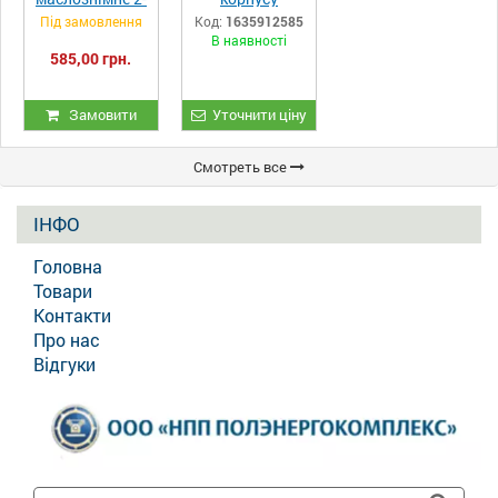
2-2-2сб (2 ст.)
компресора
Під замовлення
Код:
1635912585
компресора
ЕК7А.02.013
В наявності
ВП-20/8,
585,00 грн.
ВП-20/8М та
ВП3-20/9,
ВП-3-20/9,
ВП-20/9
Замовити
Уточнити ціну
Смотреть все
ІНФО
Головна
Товари
Контакти
Про нас
Відгуки