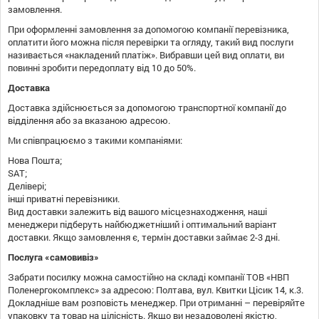
замовлення.
При оформленні замовлення за допомогою компанії перевізника,
оплатити його можна після перевірки та огляду, такий вид послуги
називається «накладений платіж». Вибравши цей вид оплати, ви
повинні зробити передоплату від 10 до 50%.
Доставка
Доставка здійснюється за допомогою транспортної компанії до
відділення або за вказаною адресою.
Ми співпрацюємо з такими компаніями:
Нова Пошта;
SAT;
Делівері;
інші приватні перевізники.
Вид доставки залежить від вашого місцезнаходження, наші
менеджери підберуть найбюджетніший і оптимальний варіант
доставки. Якщо замовлення є, термін доставки займає 2-3 дні.
Послуга «самовивіз»
Забрати посилку можна самостійно на складі компанії ТОВ «НВП
Поленергокомплекс» за адресою: Полтава, вул. Квитки Цісик 14, к.3.
Докладніше вам розповість менеджер. При отриманні – перевіряйте
упаковку та товар на цілісність. Якщо ви незадоволені якістю,