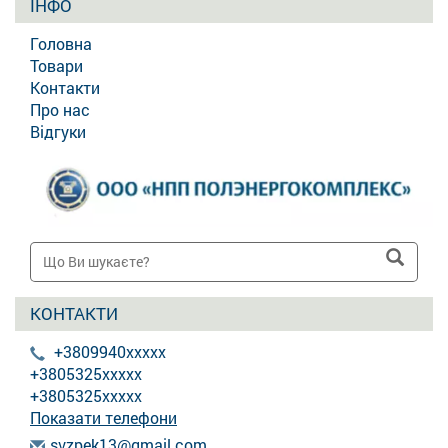
ІНФО
Головна
Товари
Контакти
Про нас
Відгуки
КОНТАКТИ
+3809940xxxxx
+3805325xxxxx
+3805325xxxxx
Показати телефони
s
vzp
ek1
3@g
mai
l.c
om