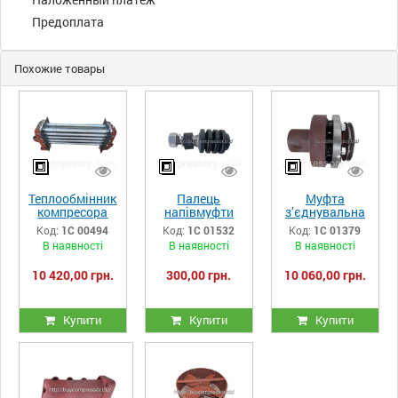
Предоплата
Похожие товары
Теплообмінник
Палець
Муфта
компресора
напівмуфти
з’єднувальна
ПК, ПКС, ПКСД
компресора
компресора
Код:
1С 00494
Код:
1С 01532
Код:
1С 01379
33.03.00.00-
ПК, ПКС, ПКСД
ПК, ПКС
В наявності
В наявності
В наявності
023сб
33.04.01.00-
33.04.00.00-
017сб
017сб
10 420,00 грн.
300,00 грн.
10 060,00 грн.
Купити
Купити
Купити