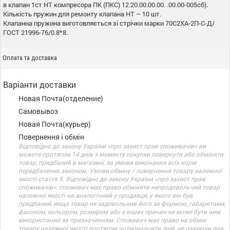
в клапан 1ст НТ компресора ПК (ПКС) 12.20.00.00.00. .00.00-005сб).
Кількість пружин для ремонту клапана НТ – 10 шт.
Клапанна пружина виготовляється зі стрічки марки 70С2ХА-2П-С-Д/
ГОСТ 21996-76/0.8*8.
Оплата та доставка
Варіанти доставки
Новая Почта(отделение)
Самовывоз
Новая Почта(курьер)
Повернення і обмін
Відповідно до закону України «про захист прав споживачів» ви
можете протягом 14 днів з моменту покупки повернути або обміняти
товар, придбаний в магазині, за умови виконання всіх норм
передбачених законом. Умови обміну / повернення товару належної
якості стаття 9. Відповідно до закону України «про захист прав
споживачів»: споживач має право обміняти непродовольчий товар
належної якості на аналогічний у продавця, у якого він був
придбаний, якщо товар не задовольнив його за формою, габаритами,
фасоном, кольором, розміром або з інших причин не може бути ним
використаний за призначенням. Споживач має право на обмін
товару належної якості протягом чотирнадцяти днів, не рахуючи дня