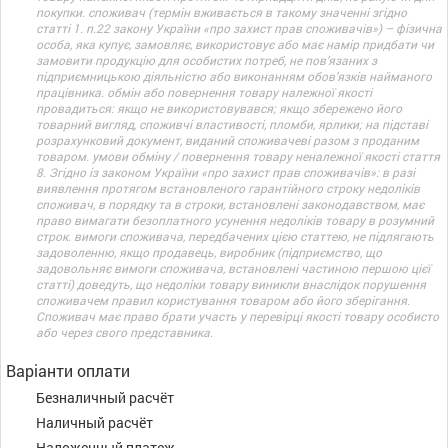
покупки. споживач (термін вживається в такому значенні згідно
статті 1. п.22 закону України «про захист прав споживачів») – фізична
особа, яка купує, замовляє, використовує або має намір придбати чи
замовити продукцію для особистих потреб, не пов’язаних з
підприємницькою діяльністю або виконанням обов’язків найманого
працівника. обмін або повернення товару належної якості
провадиться: якщо не використовувався; якщо збережено його
товарний вигляд, споживчі властивості, пломби, ярлики; на підставі
розрахунковий документ, виданий споживачеві разом з проданим
товаром. умови обміну / повернення товару неналежної якості стаття
8. Згідно із законом України «про захист прав споживачів»: в разі
виявлення протягом встановленого гарантійного строку недоліків
споживач, в порядку та в строки, встановлені законодавством, має
право вимагати безоплатного усунення недоліків товару в розумний
строк. вимоги споживача, передбачених цією статтею, не підлягають
задоволенню, якщо продавець, виробник (підприємство, що
задовольняє вимоги споживача, встановлені частиною першою цієї
статті) доведуть, що недоліки товару виникли внаслідок порушення
споживачем правил користування товаром або його зберігання.
Споживач має право брати участь у перевірці якості товару особисто
або через свого представника.
Варіанти оплати
Безналичный расчёт
Наличный расчёт
Наложенный платеж