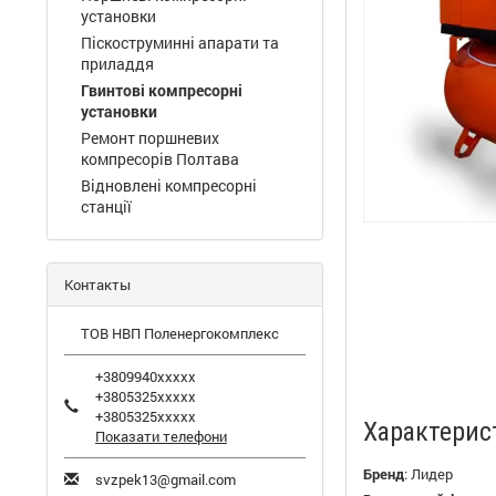
установки
Піскоструминні апарати та
приладдя
Гвинтові компресорні
установки
Ремонт поршневих
компресорів Полтава
Відновлені компресорні
станції
Контакты
ТОВ НВП Поленергокомплекс
+3809940xxxxx
+3805325xxxxx
+3805325xxxxx
Характерис
Показати телефони
Бренд
:
Лидер
svzpek13@gmail.com