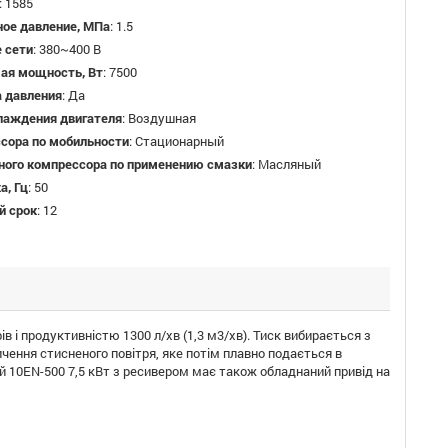
:
1585
ое давление, МПа
:
1.5
 сети
:
380~400 В
ая мощность, Вт
:
7500
а давления
:
Да
лаждения двигателя
:
Воздушная
ссора по мобильности
:
Стационарный
вного компрессора по применению смазки
:
Масляный
а, Гц
:
50
й срок
:
12
в і продуктивністю 1300 л/хв (1,3 м3/хв). Тиск вибирається з
ичення стисненого повітря, яке потім плавно подається в
й 10EN-500 7,5 кВт з ресивером має також обладнаний привід на