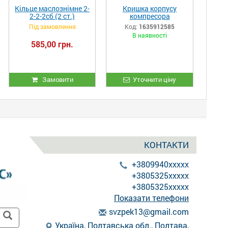
Кільце маслознімне 2-
Кришка корпусу
2-2-2сб (2 ст.)
компресора
компресора ВП-20/8,
ЕК7А.02.013
Під замовлення
Код:
1635912585
ВП-20/8М та ВП3-
В наявності
20/9, ВП-3-20/9,
585,00 грн.
ВП-20/9
Замовити
Уточнити ціну
КОНТАКТИ
+3809940xxxxx
+3805325xxxxx
+3805325xxxxx
Показати телефони
s
vzp
ek1
3@g
mai
l.c
om
Україна, Полтавська обл., Полтава,