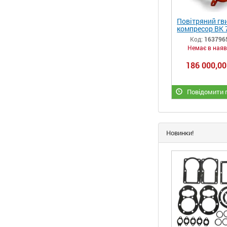
Повітряний гв
компресор ВК 
5,5 кВт (1100
Код:
163796
Немає в наяв
186 000,00
Повідомити п
Новинки!