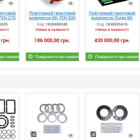
интовий
Повітряний гвинтовий
Повітряний гвинтовий
7EN-270
компресор ВК 7EN-500
компресор Лідер ВК
 л/хв)
5,5 кВт (1100 л/хв)
75 (9300 л/хв) SEVA
5035
Код:
1638408340
Код:
1638555416
ності
Немає в наявності
Немає в наявності
 грн.
186 000,00 грн.
430 000,00 грн.
ро наявність
Повідомити про наявність
Повідомити про наявні