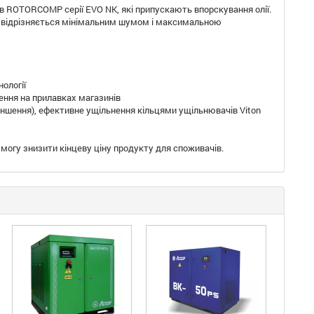
в ROTORCOMP серії EVO NK, які припускають впорскування олії.
о відрізняється мінімальним шумом і максимальною
ології
ення на прилавках магазинів
еншення), ефективне ущільнення кільцями ущільнювачів Viton
могу знизити кінцеву ціну продукту для споживачів.