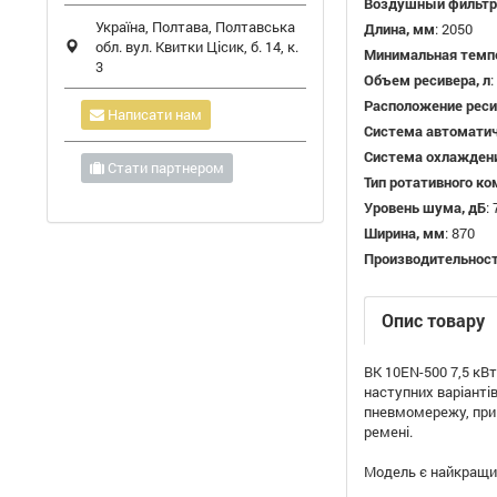
Воздушный фильтр
Україна,
Полтава
,
Полтавська
Длина, мм
:
2050
обл.
вул. Квитки Цісик, б. 14, к.
Минимальная темп
3
Объем ресивера, л
:
Расположение реси
Написати нам
Система автомати
Система охлажден
Стати партнером
Тип ротативного к
Уровень шума, дБ
:
Ширина, мм
:
870
Производительнос
Опис товару
ВК 10EN-500 7,5 кВт
наступних варіантів
пневмомережу, при 
ремені.
Модель є найкращим