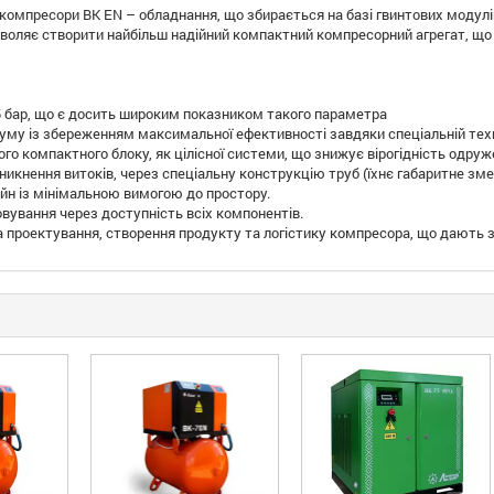
 компресори BK EN – обладнання, що збирається на базі гвинтових модулі
зволяє створити найбільш надійний компактний компресорний агрегат, щ
5 бар, що є досить широким показником такого параметра
уму із збереженням максимальної ефективності завдяки спеціальній техн
го компактного блоку, як цілісної системи, що знижує вірогідність одруж
икнення витоків, через спеціальну конструкцію труб (їхнє габаритне зм
н із мінімальною вимогою до простору.
вування через доступність всіх компонентів.
а проектування, створення продукту та логістику компресора, що дають з