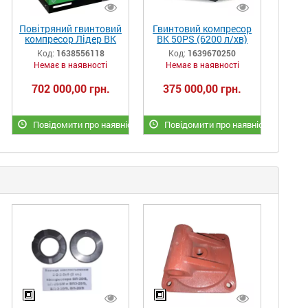
Повітряний гвинтовий
Гвинтовий компресор
компресор Лідер ВК
ВК 50РS (6200 л/хв)
100 (13600 л/хв) SEVA
Код:
1638556118
Код:
1639670250
Немає в наявності
Немає в наявності
702 000,00 грн.
375 000,00 грн.
сть
Повідомити про наявність
Повідомити про наявність