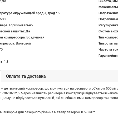
:
Да
Высота, мм
Максимальн
ература окружающей среды, град.
:
5
Напряжение
500
Потребляем
вера
:
Горизонтально
Регулировк
ческой защиты
:
Да
Система ох
ия компрессора
:
Воздушная
Тип компре
омпресора
:
Винтовой
Тип ротати
70
Частота ток
Гарантийны
ть
:
1.3
Оплата та доставка
 – це гвинтовий компресор, що монтується на ресивері з об’ємом 500 літрі
: 7/8/10/12,5. Через наявність ресивера в конструкції відбувається накоп
цьому не відбувається пульсацій, які є небажаними. Компресор гвинтови
 вибором для лазерного різання металу лазером 0.5-3 кВт.