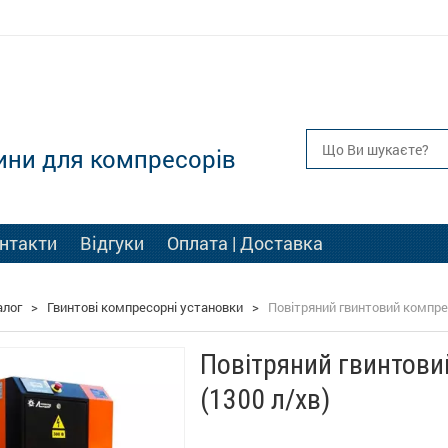
ини для компресорів
нтакти
Відгуки
Оплата | Доставка
алог
>
Гвинтові компресорні установки
>
Повітряний гвинтовий компрес
Повітряний гвинтови
(1300 л/хв)