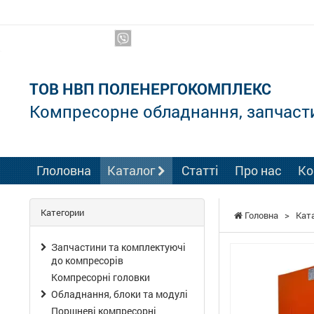
Ми в соцмережах:
ТОВ НВП ПОЛЕНЕРГОКОМПЛЕКС
Компресорне обладнання, запчаст
Глоловна
Каталог
Статті
Про нас
Ко
Категории
Головна
>
Кат
Запчастини та комплектуючі
до компресорів
Компресорні головки
Обладнання, блоки та модулі
Поршневі компресорні