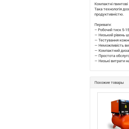
Компактні гвинтові
Така технологія до
продуктивністю.
Переваги:
– Робочий тиск 5-1
— Низький рівень ш
— Тестування кожно
— Неможливість вин
— Компактний дизай
— Простота обслуго
— Низькі витрати н
Похожие товары