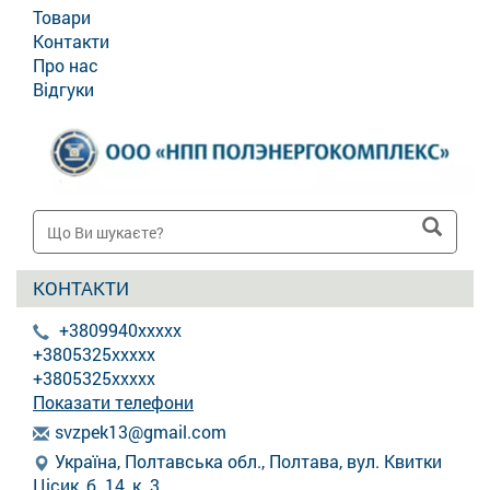
Товари
Контакти
Про нас
Відгуки
КОНТАКТИ
+3809940xxxxx
+3805325xxxxx
+3805325xxxxx
Показати телефони
s
vzp
ek1
3@g
mai
l.c
om
Україна, Полтавська обл., Полтава, вул. Квитки
Цісик, б. 14, к. 3