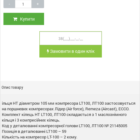
-
+
Купити
Замовити в один клік
Опис товару
ільця НТ діаметром 105 мм компресора LT100, ЛТ100 застосовується
на поршневих компресорах Лідер (Air force), Remeza (Aircast), ECCO.
Комплект кілець НТ LT100, ЛТ100 складається з 1 маслознімного
кільця і 3 компресійних кілець.
Код у деталюванні компресорної голови LT100, ЛТ100 № 21145005
Позиція в деталюванні LT100 – 59
Кількість на компресор LТ-100 – 2 кому.