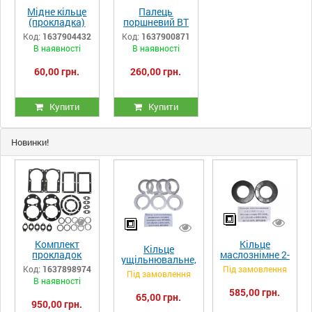
Мідне кільце
Палець
(прокладка)
поршневий ВТ
клапана
компресора
Код:
1637904432
Код:
1637900871
компресора
LT100, ЛТ100
В наявності
В наявності
LT100, ЛТ100
(РМ.3130)
(РМ.3130)
60,00 грн.
260,00 грн.
Купити
Купити
Новинки!
Комплект
Кільце
Кільце
прокладок
маслознімне 2-
ущільнювальне,
компресора
2-2-1сб (1 ст.)
Код:
1637898974
Під замовлення
розрізне 2-2-
Під замовлення
LT100, ЛТ100
компресора
3А-5
В наявності
(РМ.3130)
ВП-20/8,
компресора
585,00 грн.
ВП-20/8М та
65,00 грн.
ВП-20/8,
950,00 грн.
ВП3-20/9,
ВП-20/8М та