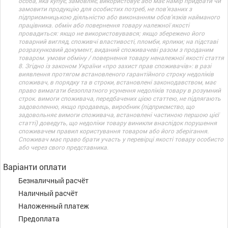
особа, яка купує, замовляє, використовує або має намір придбати чи
замовити продукцію для особистих потреб, не пов’язаних з
підприємницькою діяльністю або виконанням обов’язків найманого
працівника. обмін або повернення товару належної якості
провадиться: якщо не використовувався; якщо збережено його
товарний вигляд, споживчі властивості, пломби, ярлики; на підставі
розрахунковий документ, виданий споживачеві разом з проданим
товаром. умови обміну / повернення товару неналежної якості стаття
8. Згідно із законом України «про захист прав споживачів»: в разі
виявлення протягом встановленого гарантійного строку недоліків
споживач, в порядку та в строки, встановлені законодавством, має
право вимагати безоплатного усунення недоліків товару в розумний
строк. вимоги споживача, передбачених цією статтею, не підлягають
задоволенню, якщо продавець, виробник (підприємство, що
задовольняє вимоги споживача, встановлені частиною першою цієї
статті) доведуть, що недоліки товару виникли внаслідок порушення
споживачем правил користування товаром або його зберігання.
Споживач має право брати участь у перевірці якості товару особисто
або через свого представника.
Варіанти оплати
Безналичный расчёт
Наличный расчёт
Наложенный платеж
Предоплата