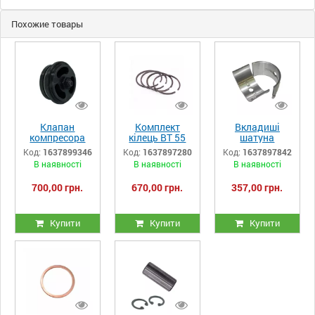
Похожие товары
Клапан
Комплект
Вкладиші
компресора
кілець ВТ 55
шатуна
LT100, ЛТ100
мм
компресора
Код:
1637899346
Код:
1637897280
Код:
1637897842
(РМ.3130)
компресора
LT100, ЛТ100
В наявності
В наявності
В наявності
LT100, ЛТ100
(РМ.3130)
(РМ.3130)
700,00 грн.
670,00 грн.
357,00 грн.
Купити
Купити
Купити