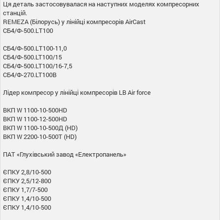
Ця деталь застосовувалася на наступних моделях компресорних
станцій.
REMEZA (Білорусь) у лінійці компресорів AirCast
СБ4/Ф-500.LТ100
СБ4/Ф-500.LТ100-11,0
СБ4/Ф-500.LT100/15
СБ4/Ф-500.LT100/16-7,5
СБ4/Ф-270.LT100В
Лідер компресор у лінійці компресорів LB Air force
ВКП W 1100-10-500HD
ВКП W 1100-12-500HD
ВКП W 1100-10-500Д (HD)
ВКП W 2200-10-500T (HD)
ПАТ «Глухівський завод «Електропанель»
ЄПКУ 2,8/10-500
ЄПКУ 2,5/12-800
ЄПКУ 1,7/7-500
ЄПКУ 1,4/10-500
ЄПКУ 1,4/10-500