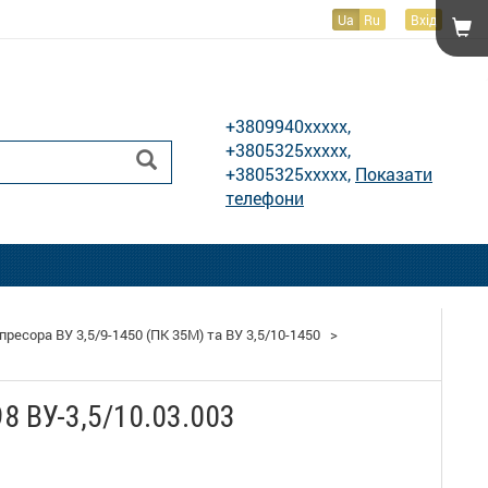
Ua
Ru
Вхід
Показати телефони
+3809940xxxxx,
+3805325xxxxx,
+3805325xxxxx,
Показати
телефони
ресора ВУ 3,5/9-1450 (ПК 35М) та ВУ 3,5/10-1450
>
8 ВУ-3,5/10.03.003