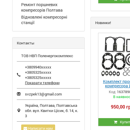
Ремонт поршневих
компресорів Полтава
Відновлені компресорні
станції
Новинки!
Контакты
ТОВ НВП Поленергокомплекс
+3809940xxxxx
+3805325xxxxx
+3805325xxxxx
Комплект про
Показати телефони
компресора 
ЛТ100 (РМ.
Код:
163789
svzpek13@gmail.com
В наявнос
Україна,
Полтава
,
Полтавська
950,00 г
обл.
вул. Квитки Цісик, б. 14, к.
3
Купи
Написати нам