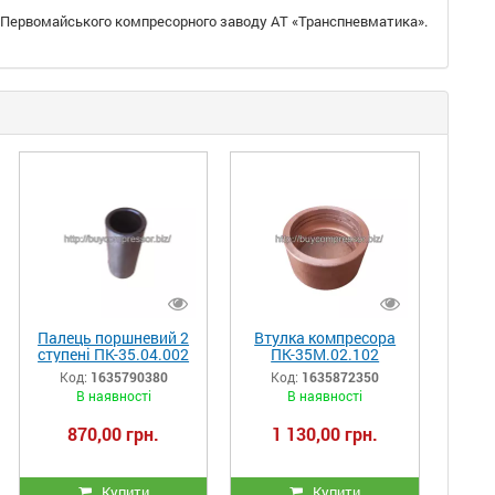
а Первомайського компресорного заводу АТ «Транспневматика».
Палець поршневий 2
Втулка компресора
ступені ПК-35.04.002
ПК-35М.02.102
Код:
1635790380
Код:
1635872350
В наявності
В наявності
870,00 грн.
1 130,00 грн.
Купити
Купити