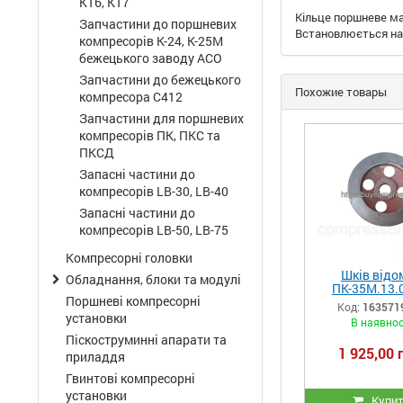
КТ6, КТ7
Кільце поршневе ма
Запчастини до поршневих
Встановлюється на п
компресорів К-24, К-25М
бежецького заводу АСО
Запчастини до бежецького
Похожие товары
компресора С412
Запчастини для поршневих
компресорів ПК, ПКС та
ПКСД
Запасні частини до
компресорів LB-30, LB-40
Запасні частини до
компресорів LB-50, LB-75
Компресорні головки
Шків відо
Обладнання, блоки та модулі
ПК-35М.13.
Поршневі компресорні
Код:
163571
установки
В наявнос
Піскоструминні апарати та
1 925,00 
приладдя
Гвинтові компресорні
установки
Купи