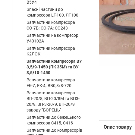
В5У4
Зпасні частини до
компресора LТ-100, ЛТ100
Запчастини компресора
СО-7Б; СО-7А; СО243
Запчастини на компресор
У43102А
Запчастини компресора
К2ЛОК
Запчастини компресора ВУ
3,5/9-1450 (ПК 35М) та ВУ
3,5/10-1450
Запчастини компресора
ЕК-7; ЕК-4; ВВ0,8/8-720
Запчастини компресора
ВП-20/8, ВП-20/8М та ВП3-
20/9, ВП-3-20/9, ВП-20/9
заводу "БОРЕЦЬ"
Запчастини до бежецького
компресора С415, С416
Опис товару
Запчастини до компресорів