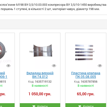
слоз’ємне М198 ВУ-3,5/10.03.003 компресора ВУ 3,5/10-1450 виробництв
оршень 1 ступені, в кількості 2 шт, матеріал чавун, діаметр 198 мм.
мий
Вкладиш верхній
Пластина клапана
006-1
ВК-74.012
ПК-35.08.005
ВУ3,5/10.03.002-2
9815
Код:
1635719132
Код:
1635787856
ті
В наявності
В наявності
грн.
1 050,00 грн.
65,00 грн.
ти
Купити
Купити