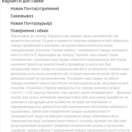
Варіанти доставки
Новая Почта(отделение)
Самовывоз
Новая Почта(курьер)
Повернення і обмін
Відповідно до закону України «про захист прав споживачів» ви
можете протягом 14 днів з моменту покупки повернути або обміняти
товар, придбаний в магазині, за умови виконання всіх норм
передбачених законом. Умови обміну / повернення товару належної
якості стаття 9. Відповідно до закону України «про захист прав
споживачів»: споживач має право обміняти непродовольчий товар
належної якості на аналогічний у продавця, у якого він був
придбаний, якщо товар не задовольнив його за формою, габаритами,
фасоном, кольором, розміром або з інших причин не може бути ним
використаний за призначенням. Споживач має право на обмін
товару належної якості протягом чотирнадцяти днів, не рахуючи дня
покупки. споживач (термін вживається в такому значенні згідно
статті 1. п.22 закону України «про захист прав споживачів») – фізична
особа, яка купує, замовляє, використовує або має намір придбати чи
замовити продукцію для особистих потреб, не пов’язаних з
підприємницькою діяльністю або виконанням обов’язків найманого
працівника. обмін або повернення товару належної якості
провадиться: якщо не використовувався; якщо збережено його
товарний вигляд, споживчі властивості, пломби, ярлики; на підставі
розрахунковий документ, виданий споживачеві разом з проданим
товаром. умови обміну / повернення товару неналежної якості стаття