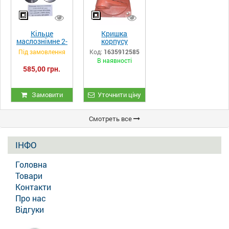
Кільце
Кришка
маслознімне 2-
корпусу
2-2-2сб (2 ст.)
компресора
Під замовлення
Код:
1635912585
компресора
ЕК7А.02.013
В наявності
ВП-20/8,
585,00 грн.
ВП-20/8М та
ВП3-20/9,
ВП-3-20/9,
ВП-20/9
Замовити
Уточнити ціну
Смотреть все
ІНФО
Головна
Товари
Контакти
Про нас
Відгуки